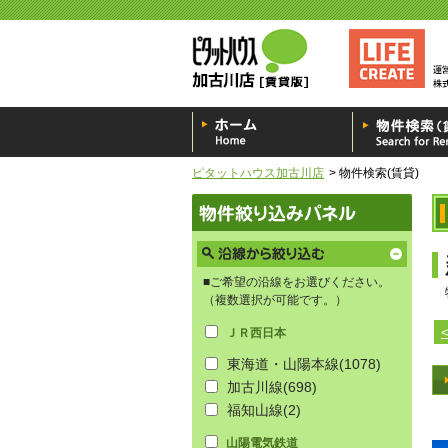
ピタットハウス加古川店
物件検索(賃貸)
■ご希望の沿線をお選びください。
（複数選択が可能です。）
ＪＲ西日本
東海道・山陽本線
(1078)
加古川線
(698)
福知山線
(2)
山陽電気鉄道