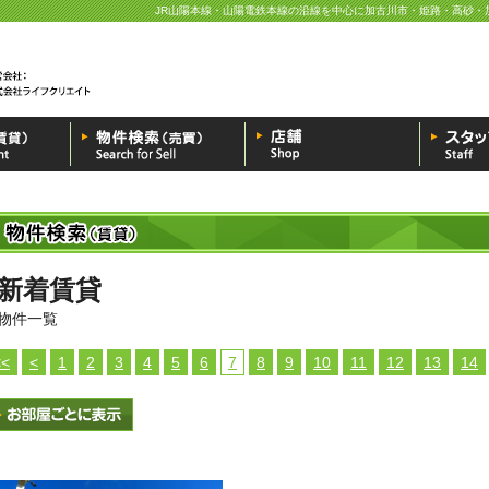
JR山陽本線・山陽電鉄本線の沿線を中心に加古川市・姫路・高砂・
新着賃貸
物件一覧
<<
<
1
2
3
4
5
6
7
8
9
10
11
12
13
14