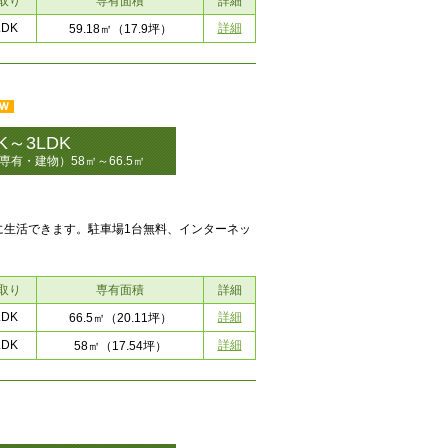
取り
専有面積
詳細
LDK
詳細
59.18㎡
（17.9坪）
K～3LDK
専有・建物）58㎡～66.5㎡
に生活できます。駐車場1台無料、インターネッ
取り
専有面積
詳細
LDK
詳細
66.5㎡
（20.11坪）
LDK
詳細
58㎡
（17.54坪）