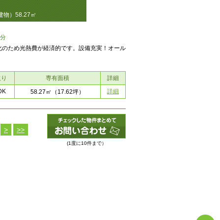
物）58.27㎡
1分
化のため光熱費が経済的です。設備充実！オール
取り
専有面積
詳細
DK
詳細
58.27㎡
（17.62坪）
>
>>
(1度に10件まで）