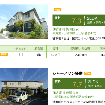
2LDK
賃料
7.3
面積（専有・建
加古郡稲美町国安
東海道・山陽本線 土山駅 徒歩47分
駐車場２台込。国安にオール電化の２LD
チェック
所在階
賃料
管理費／共益費
間
1階
7.3万円
2L
-
／4000円
シャーメゾン播磨
2LDK
賃料
7.7
面積（専有・建
加古郡播磨町古田
山陽電鉄本線 播磨町駅 徒歩15分
播磨町にハウスメーカーの築浅物件登場