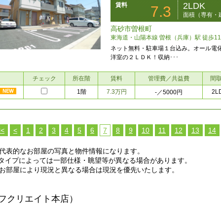
2LDK
賃料
7.3
面積（専有・建
高砂市曽根町
東海道・山陽本線 曽根（兵庫）駅 徒歩1
ネット無料・駐車場１台込み。オール電
洋室の２ＬＤＫ！収納･･･
チェック
所在階
賃料
管理費／共益費
間
1階
7.3万円
2L
-
／5000円
<<
<
1
2
3
4
5
6
7
8
9
10
11
12
13
14
代表的なお部屋の写真と物件情報になります。
イプによっては一部仕様・眺望等が異なる場合があります。
お部屋により現況と異なる場合は現況を優先いたします。
フクリエイト本店）