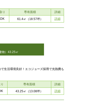
取り
専有面積
詳細
LDK
詳細
61.4㎡
（18.57坪）
物）43.25㎡
ので生活環境良好！エコジョーズ採用で光熱費も
取り
専有面積
詳細
DK
詳細
43.25㎡
（13.08坪）