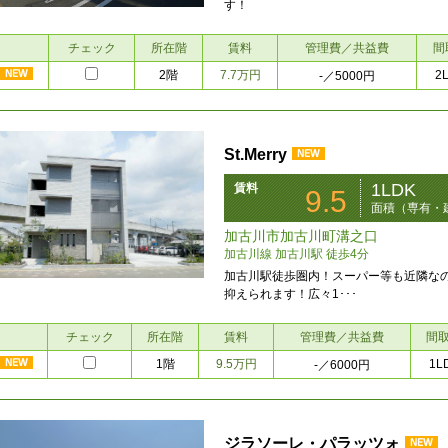
す！
チェック
所在階
賃料
管理費／共益費
間
2階
7.7万円
2
-
／5000円
St.Merry
1LDK
賃料
9.5
面積（専有・建
加古川市加古川町溝之口
加古川線 加古川駅 徒歩4分
加古川駅徒歩圏内！スーパー等も近隣な
抑えられます！広々1･･･
チェック
所在階
賃料
管理費／共益費
間
1階
9.5万円
1L
-
／6000円
ジラソーレ・パラッツォ