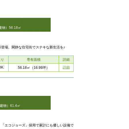
物）56.18㎡
K登場。閑静な住宅街でステキな新生活を♪
取り
専有面積
詳細
DK
詳細
56.18㎡
（16.99坪）
物）61.4㎡
！「エコジョーズ」採用で家計にも優しい設備で