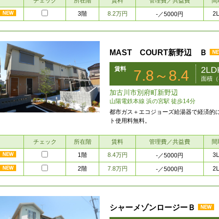
チェック
所在階
賃料
管理費／共益費
間
3階
8.2万円
2
-
／5000円
MAST COURT新野辺 Ｂ
2LD
賃料
7.8～8.4
面積（
加古川市別府町新野辺
山陽電鉄本線 浜の宮駅 徒歩14分
都市ガス＋エコジョーズ給湯器で経済的
ト使用料無料。
チェック
所在階
賃料
管理費／共益費
間
1階
8.4万円
3
-
／5000円
2階
7.8万円
2
-
／5000円
シャーメゾンロージーＢ