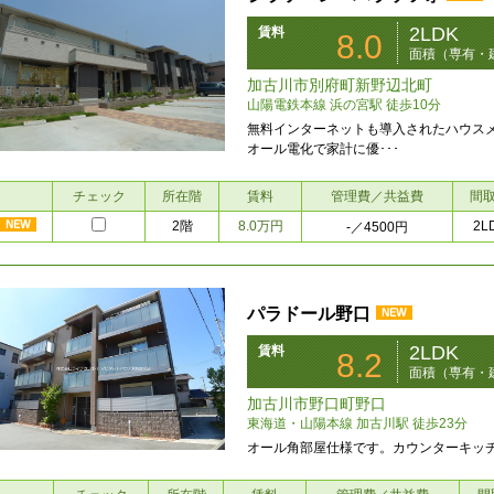
2LDK
賃料
8.0
面積（専有・建
加古川市別府町新野辺北町
山陽電鉄本線 浜の宮駅 徒歩10分
無料インターネットも導入されたハウス
オール電化で家計に優･･･
チェック
所在階
賃料
管理費／共益費
間
2階
8.0万円
2L
-
／4500円
パラドール野口
2LDK
賃料
8.2
面積（専有・建
加古川市野口町野口
東海道・山陽本線 加古川駅 徒歩23分
オール角部屋仕様です。カウンターキッ