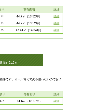
取り
専有面積
詳細
DK
詳細
44.7㎡
（13.52坪）
DK
詳細
44.7㎡
（13.52坪）
DK
詳細
47.41㎡
（14.34坪）
物）61.6㎡
る物件です。オール電化で火を使わないのでお子
取り
専有面積
詳細
LDK
詳細
61.6㎡
（18.63坪）