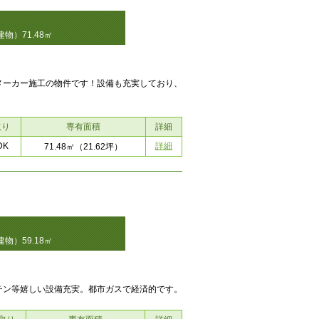
物）71.48㎡
メーカー施工の物件です！設備も充実しており、
取り
専有面積
詳細
DK
詳細
71.48㎡
（21.62坪）
物）59.18㎡
チン等嬉しい設備充実。都市ガスで経済的です。