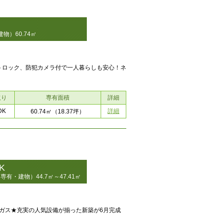
物）60.74㎡
トロック、防犯カメラ付で一人暮らしも安心！ネ
取り
専有面積
詳細
DK
詳細
60.74㎡
（18.37坪）
K
専有・建物）44.7㎡～47.41㎡
ガス★充実の人気設備が揃った新築が6月完成