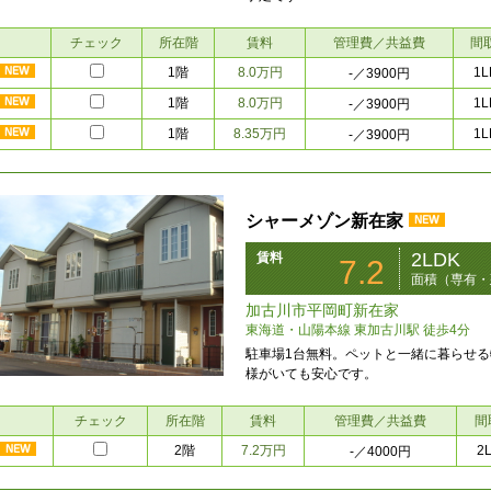
チェック
所在階
賃料
管理費／共益費
間
1階
8.0万円
1L
-
／3900円
1階
8.0万円
1L
-
／3900円
1階
8.35万円
1L
-
／3900円
シャーメゾン新在家
2LDK
賃料
7.2
面積（専有・建
加古川市平岡町新在家
東海道・山陽本線 東加古川駅 徒歩4分
駐車場1台無料。ペットと一緒に暮らせ
様がいても安心です。
チェック
所在階
賃料
管理費／共益費
間
2階
7.2万円
2
-
／4000円