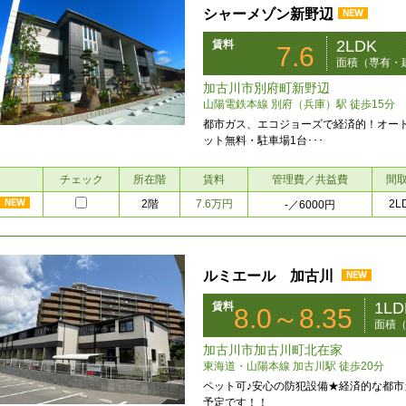
シャーメゾン新野辺
2LDK
賃料
7.6
面積（専有・建
加古川市別府町新野辺
山陽電鉄本線 別府（兵庫）駅 徒歩15分
都市ガス、エコジョーズで経済的！オー
ット無料・駐車場1台･･･
チェック
所在階
賃料
管理費／共益費
間
2階
7.6万円
2L
-
／6000円
ルミエール 加古川
1LD
賃料
8.0～8.35
面積（
加古川市加古川町北在家
東海道・山陽本線 加古川駅 徒歩20分
ペット可♪安心の防犯設備★経済的な都市
予定です！！