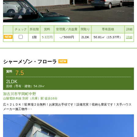
チェック
所在階
賃料
管理費／共益費
間取り
専有面積
詳細
1階
5.3万円
2LDK
詳細
-
／5000円
50.81㎡
（15.37坪）
シャーメゾン・フローラ
7.5
賃料
2LDK
面積（専有・建物）54.29㎡
加古川市平岡町中野
山陽電鉄本線 別府（兵庫）駅 徒歩16分
広々２ＬＤＫ！駐車場２台無料！お家賃お手頃です！設備充実！収納も豊富です！大手ハウス
メーカー施工物件･･･