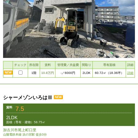
チェック
所在階
賃料
管理費／共益費
間取り
専有面積
詳細
1階
10.8万円
2LDK
詳細
-
／6000円
60.72㎡
（18.36坪）
シャーメゾンいろはⅢ
7.5
賃料
2LDK
面積（専有・建物）58.75㎡
加古川市尾上町口里
山陽電鉄本線 浜の宮駅 徒歩3分