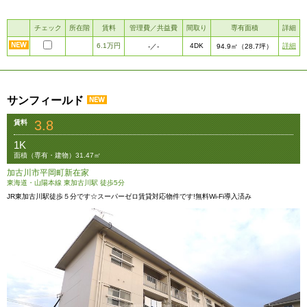
チェック
所在階
賃料
管理費／共益費
間取り
専有面積
詳細
6.1万円
4DK
詳細
-
／-
94.9㎡
（28.7坪）
サンフィールド
3.8
賃料
1K
面積（専有・建物）31.47㎡
加古川市平岡町新在家
東海道・山陽本線 東加古川駅 徒歩5分
JR東加古川駅徒歩５分です☆スーパーゼロ賃貸対応物件です!無料Wi-Fi導入済み