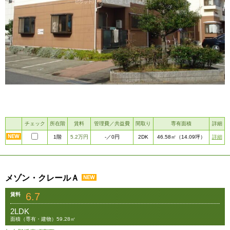
チェック
所在階
賃料
管理費／共益費
間取り
専有面積
詳細
1階
5.2万円
2DK
詳細
-
／0円
46.58㎡
（14.09坪）
メゾン・クレールＡ
6.7
賃料
2LDK
面積（専有・建物）59.28㎡