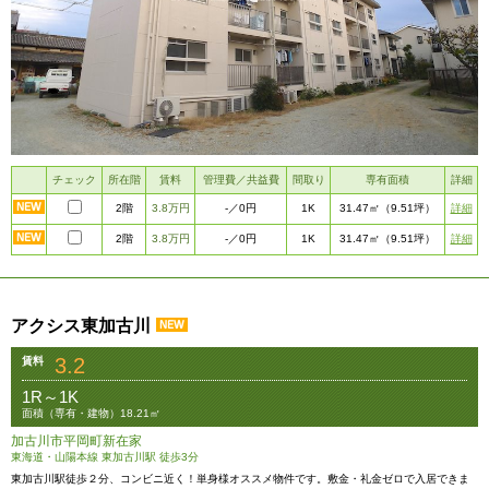
チェック
所在階
賃料
管理費／共益費
間取り
専有面積
詳細
2階
3.8万円
1K
詳細
-
／0円
31.47㎡
（9.51坪）
2階
3.8万円
1K
詳細
-
／0円
31.47㎡
（9.51坪）
アクシス東加古川
3.2
賃料
1R～1K
面積（専有・建物）18.21㎡
加古川市平岡町新在家
東海道・山陽本線 東加古川駅 徒歩3分
東加古川駅徒歩２分、コンビニ近く！単身様オススメ物件です。敷金・礼金ゼロで入居できま