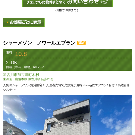
(1度に10件まで）
シャーメゾン ノワールエブラン
10.8
賃料
2LDK
面積（専有・建物）60.72㎡
加古川市加古川町木村
東海道・山陽本線 加古川駅 徒歩25分
人気のシャーメゾン賃貸住宅！ 入居者売電で光熱費がお得♪Livingにエアコン1台付！高遮音床
システ･･･