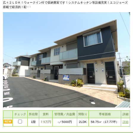
広々２ＬＤＫ！ウォークイン付で収納豊富です！システムキッチン等設備充実！エコジョーズ
搭載で経済的！駐･･･
チェック
所在階
賃料
管理費／共益費
間取り
専有面積
詳細
1階
7.5万円
2LDK
詳細
-
／5000円
58.75㎡
（17.77坪）