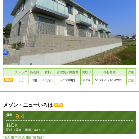
チェック
所在階
賃料
管理費／共益費
間取り
専有面積
詳細
1階
7.5万円
2LDK
詳細
-
／5000円
54.29㎡
（16.42坪）
メゾン・ニューいろは
9.4
賃料
1LDK
面積（専有・建物）40.52㎡
加古川市加古川町篠原町