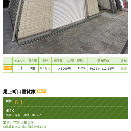
チェック
所在階
賃料
管理費／共益費
間取り
専有面積
詳細
4階
9.4万円
1LDK
詳細
-
／8000円
40.52㎡
（12.25坪）
尾上町口里貸家
6.1
賃料
4DK
面積（専有・建物）94.9㎡
加古川市尾上町口里
山陽電鉄本線 浜の宮駅 徒歩10分