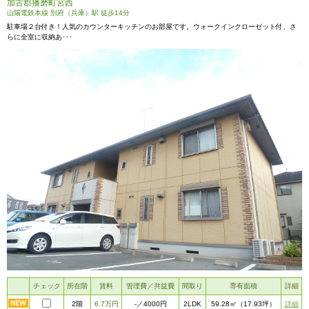
加古郡播磨町宮西
山陽電鉄本線 別府（兵庫）駅 徒歩14分
駐車場２台付き！人気のカウンターキッチンのお部屋です。ウォークインクローゼット付、さ
らに全室に収納あ･･･
チェック
所在階
賃料
管理費／共益費
間取り
専有面積
詳細
2階
6.7万円
2LDK
詳細
-
／4000円
59.28㎡
（17.93坪）