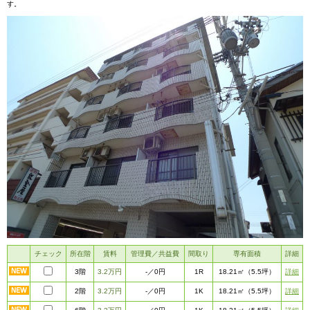
す。
チェック
所在階
賃料
管理費／共益費
間取り
専有面積
詳細
3階
3.2万円
1R
詳細
-
／0円
18.21㎡
（5.5坪）
2階
3.2万円
1K
詳細
-
／0円
18.21㎡
（5.5坪）