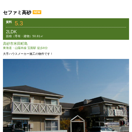
セファミ高砂
5.3
賃料
2LDK
面積（専有・建物）50.81㎡
高砂市米田町島
東海道・山陽本線 宝殿駅 徒歩8分
大手ハウスメーカー施工の物件です！