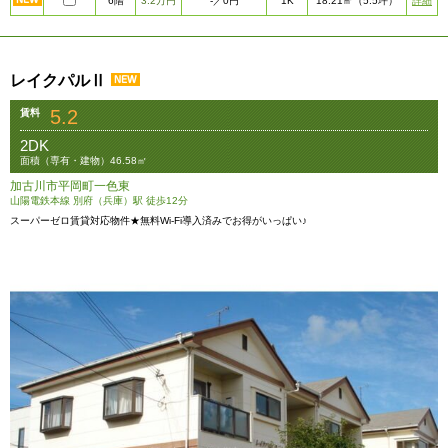
6階
3.2万円
1K
詳細
-
／0円
18.21㎡
（5.5坪）
レイクパルⅡ
5.2
賃料
2DK
面積（専有・建物）46.58㎡
加古川市平岡町一色東
山陽電鉄本線 別府（兵庫）駅 徒歩12分
スーパーゼロ賃貸対応物件★無料Wi-Fi導入済みでお得がいっぱい♪