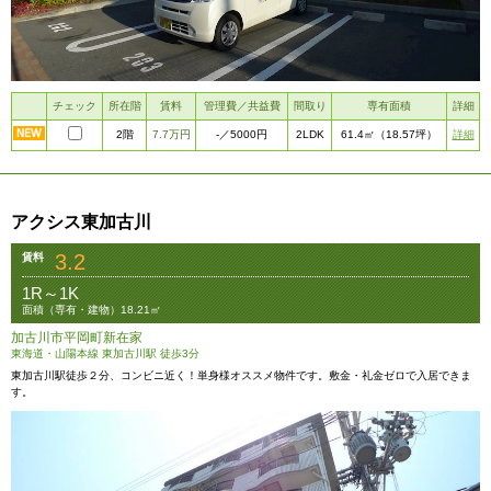
チェック
所在階
賃料
管理費／共益費
間取り
専有面積
詳細
2階
7.7万円
2LDK
詳細
-
／5000円
61.4㎡
（18.57坪）
アクシス東加古川
3.2
賃料
1R～1K
面積（専有・建物）18.21㎡
加古川市平岡町新在家
東海道・山陽本線 東加古川駅 徒歩3分
東加古川駅徒歩２分、コンビニ近く！単身様オススメ物件です。敷金・礼金ゼロで入居できま
す。