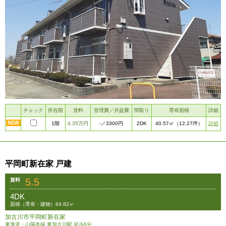
チェック
所在階
賃料
管理費／共益費
間取り
専有面積
詳細
1階
4.35万円
2DK
詳細
-
／3300円
40.57㎡
（12.27坪）
平岡町新在家 戸建
5.5
賃料
4DK
面積（専有・建物）64.82㎡
加古川市平岡町新在家
東海道・山陽本線 東加古川駅 徒歩6分