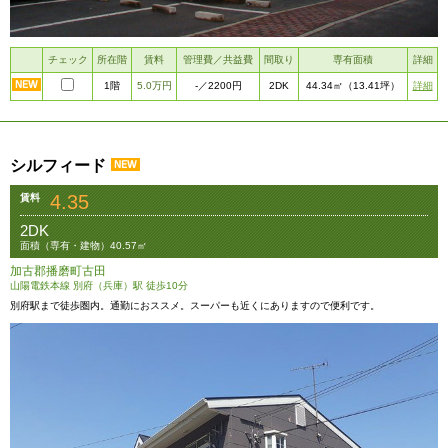
チェック
所在階
賃料
管理費／共益費
間取り
専有面積
詳細
1階
5.0万円
2DK
詳細
-
／2200円
44.34㎡
（13.41坪）
シルフィード
4.35
賃料
2DK
面積（専有・建物）40.57㎡
加古郡播磨町古田
山陽電鉄本線 別府（兵庫）駅 徒歩10分
別府駅まで徒歩圏内。通勤におススメ。スーパーも近くにありますので便利です。