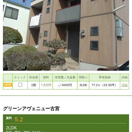
チェック
所在階
賃料
管理費／共益費
間取り
専有面積
詳細
1階
7.9万円
3LDK
詳細
-
／4000円
77.2㎡
（23.35坪）
グリーンアヴェニュー古宮
5.2
賃料
2LDK