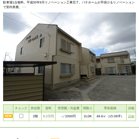
駐車場1台無料。平成30年9月リノベーション工事完了。パナホームが手掛けるリノベーション
で室内美麗。･･･
チェック
所在階
賃料
管理費／共益費
間取り
専有面積
詳細
2階
6.2万円
2LDK
詳細
-
／2000円
49.8㎡
（15.06坪）