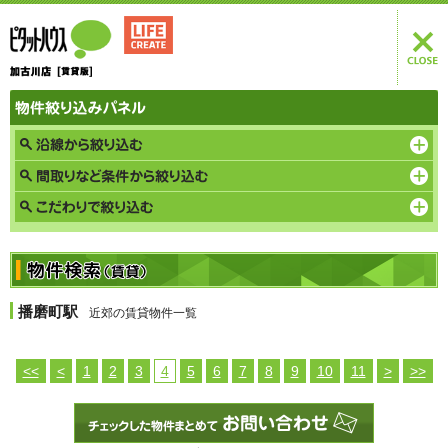
播磨町駅
近郊の賃貸物件一覧
<<
<
1
2
3
4
5
6
7
8
9
10
11
>
>>