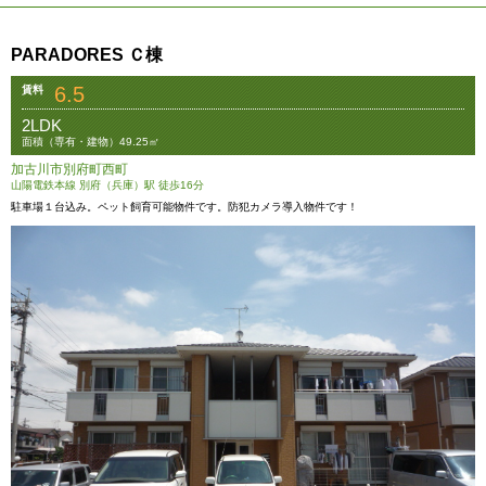
PARADORES Ｃ棟
6.5
賃料
2LDK
面積（専有・建物）49.25㎡
加古川市別府町西町
山陽電鉄本線 別府（兵庫）駅 徒歩16分
駐車場１台込み。ペット飼育可能物件です。防犯カメラ導入物件です！