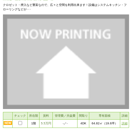
クロゼット・押入など豊富なので、広々と空間を利用出来ます！設備はシステムキッチン・フ
ローリングなどが･･･
チェック
所在階
賃料
管理費／共益費
間取り
専有面積
詳細
1階
5.5万円
4DK
詳細
-
／-
64.82㎡
（19.6坪）