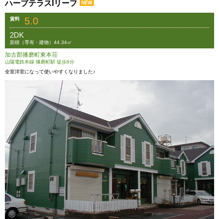
ハーブテラスIリーフ
5.0
賃料
2DK
面積（専有・建物）44.34㎡
加古郡播磨町東本荘
山陽電鉄本線 播磨町駅 徒歩8分
全室洋室になって使いやすくなりました♪