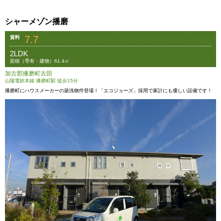
シャーメゾン播磨
7.7
賃料
2LDK
面積（専有・建物）61.4㎡
加古郡播磨町古田
山陽電鉄本線 播磨町駅 徒歩15分
播磨町にハウスメーカーの築浅物件登場！「エコジョーズ」採用で家計にも優しい設備です！