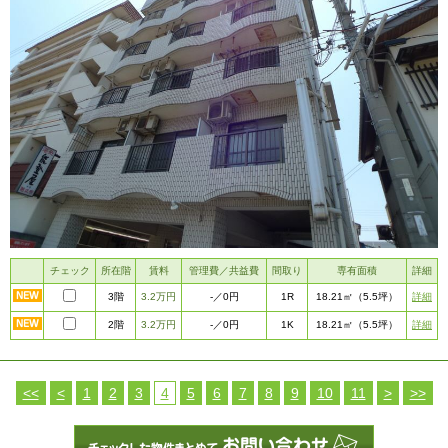
チェック
所在階
賃料
管理費／共益費
間取り
専有面積
詳細
3階
3.2万円
1R
詳細
-
／0円
18.21㎡
（5.5坪）
2階
3.2万円
1K
詳細
-
／0円
18.21㎡
（5.5坪）
<<
<
1
2
3
4
5
6
7
8
9
10
11
>
>>