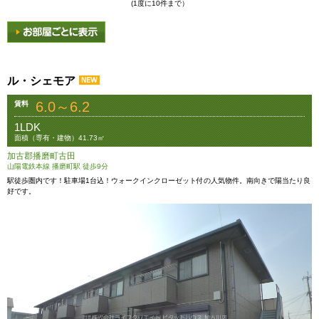
(1度に10件まで）
ル・シェモア
6.0～6.2
賃料
1LDK
面積（専有・建物）41.73㎡
加古郡播磨町古田
山陽電鉄本線 播磨町駅 徒歩9分
駅徒歩圏内です！駐車場1台込！ウォークインクローゼット付の人気物件。南向きで陽当たり良
好です。