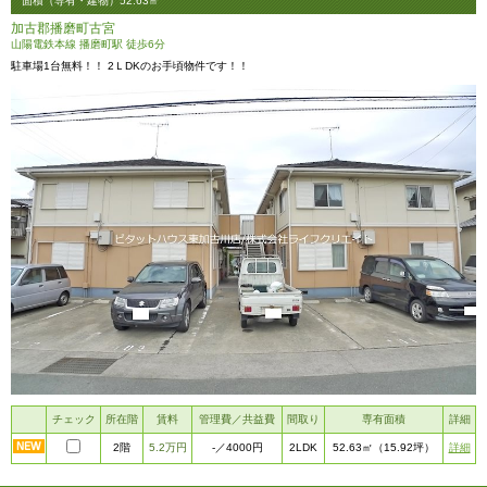
面積（専有・建物）52.63㎡
加古郡播磨町古宮
山陽電鉄本線 播磨町駅 徒歩6分
駐車場1台無料！！ 2ＬDKのお手頃物件です！！
チェック
所在階
賃料
管理費／共益費
間取り
専有面積
詳細
2階
5.2万円
2LDK
詳細
-
／4000円
52.63㎡
（15.92坪）