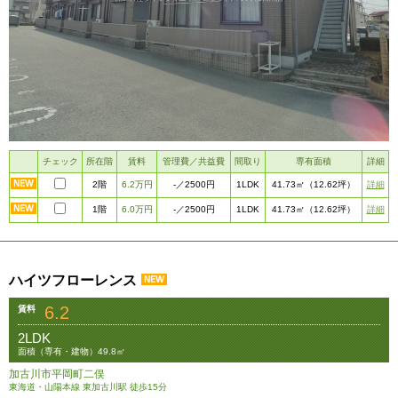
チェック
所在階
賃料
管理費／共益費
間取り
専有面積
詳細
2階
6.2万円
1LDK
詳細
-
／2500円
41.73㎡
（12.62坪）
1階
6.0万円
1LDK
詳細
-
／2500円
41.73㎡
（12.62坪）
ハイツフローレンス
6.2
賃料
2LDK
面積（専有・建物）49.8㎡
加古川市平岡町二俣
東海道・山陽本線 東加古川駅 徒歩15分