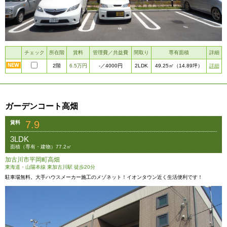
チェック
所在階
賃料
管理費／共益費
間取り
専有面積
詳細
2階
6.5万円
2LDK
詳細
-
／4000円
49.25㎡
（14.89坪）
ガーデンコート高畑
7.9
賃料
3LDK
面積（専有・建物）77.2㎡
加古川市平岡町高畑
東海道・山陽本線 東加古川駅 徒歩20分
駐車場無料。大手ハウスメーカー施工のメゾネット！イオンタウン近く生活便利です！