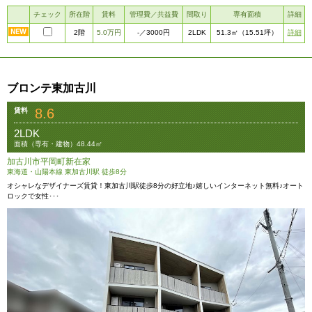
チェック
所在階
賃料
管理費／共益費
間取り
専有面積
詳細
2階
5.0万円
2LDK
詳細
-
／3000円
51.3㎡
（15.51坪）
ブロンテ東加古川
8.6
賃料
2LDK
面積（専有・建物）48.44㎡
加古川市平岡町新在家
東海道・山陽本線 東加古川駅 徒歩8分
オシャレなデザイナーズ賃貸！東加古川駅徒歩8分の好立地♪嬉しいインターネット無料♪オート
ロックで女性･･･