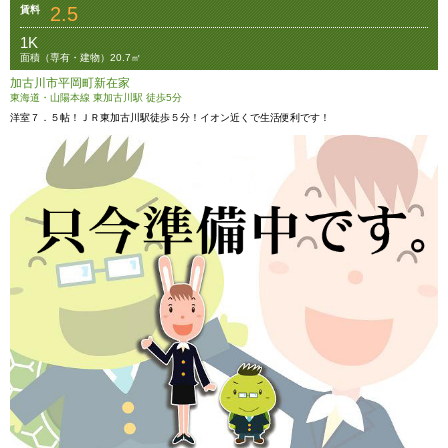
2.5
賃料
1K
面積（専有・建物）20.7㎡
加古川市平岡町新在家
東海道・山陽本線 東加古川駅 徒歩5分
洋室７．５帖！ＪＲ東加古川駅徒歩５分！イオン近くで生活便利です！