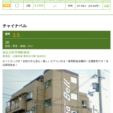
1階
6.7万円
4DK
詳細
-
／-
67.59㎡
（20.44坪）
チャイナベル
3.5
賃料
1K
面積（専有・建物）23㎡
加古川市平岡町西谷
東海道・山陽本線 東加古川駅 徒歩8分
オートロック付！女性の方も安心！嬉しいエアコン付き！最寄駅徒歩圏内！交通便利です！生
活環境良好！