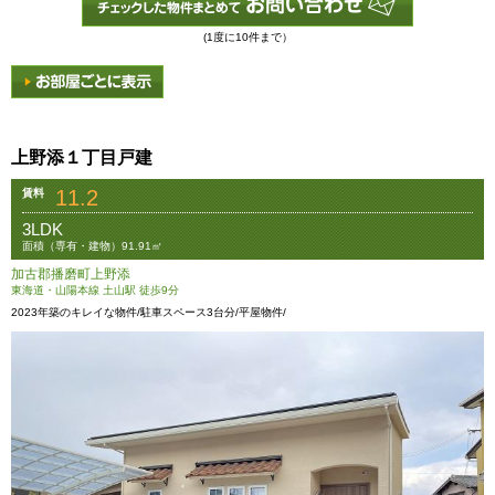
(1度に10件まで）
上野添１丁目戸建
11.2
賃料
3LDK
面積（専有・建物）91.91㎡
加古郡播磨町上野添
東海道・山陽本線 土山駅 徒歩9分
2023年築のキレイな物件/駐車スペース3台分/平屋物件/