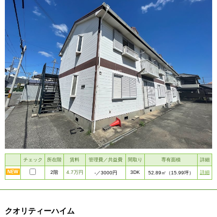
チェック
所在階
賃料
管理費／共益費
間取り
専有面積
詳細
2階
4.7万円
3DK
詳細
-
／3000円
52.89㎡
（15.99坪）
クオリティーハイム