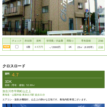
チェック
所在階
賃料
管理費／共益費
間取り
専有面積
詳細
1階
3.5万円
1K
詳細
-
／2000円
23㎡
（6.95坪）
クロスロード
4.7
賃料
3DK
面積（専有・建物）52.89㎡
加古川市平岡町山之上
東海道・山陽本線 東加古川駅 徒歩21分
エアコン・追炊き機能付。山之上の静かな立地です。敷地内駐車場ございます。