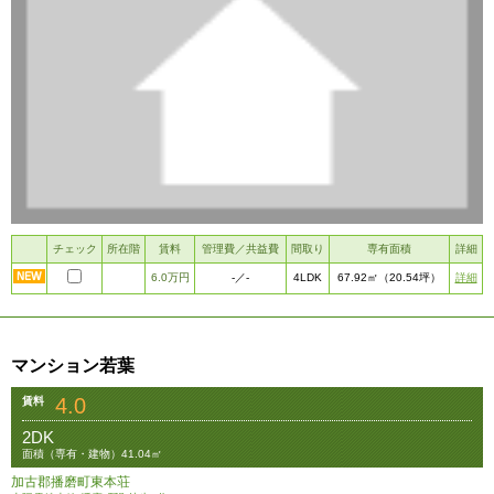
チェック
所在階
賃料
管理費／共益費
間取り
専有面積
詳細
6.0万円
4LDK
詳細
-
／-
67.92㎡
（20.54坪）
マンション若葉
4.0
賃料
2DK
面積（専有・建物）41.04㎡
加古郡播磨町東本荘