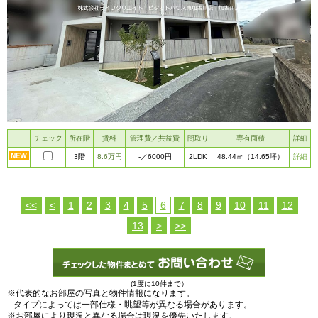
チェック
所在階
賃料
管理費／共益費
間取り
専有面積
詳細
3階
8.6万円
2LDK
詳細
-
／6000円
48.44㎡
（14.65坪）
<<
<
1
2
3
4
5
6
7
8
9
10
11
12
13
>
>>
(1度に10件まで）
※代表的なお部屋の写真と物件情報になります。
タイプによっては一部仕様・眺望等が異なる場合があります。
※お部屋により現況と異なる場合は現況を優先いたします。