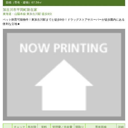
面積（専有・建物）67.59㎡
加古川市平岡町新在家
東海道・山陽本線 東加古川駅 徒歩9分
ペット飼育可能物件！東加古川駅までと徒歩9分！ドラッグストアやスーパーが徒歩圏内にある
便利な立地★
チェック
所在階
賃料
管理費／共益費
間取り
専有面積
詳細