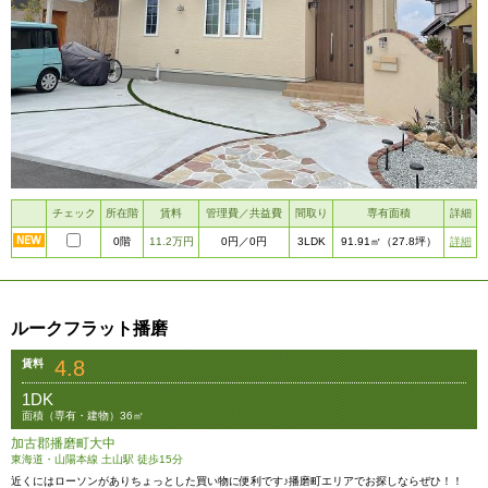
チェック
所在階
賃料
管理費／共益費
間取り
専有面積
詳細
0階
11.2万円
3LDK
詳細
0円
／0円
91.91㎡
（27.8坪）
ルークフラット播磨
4.8
賃料
1DK
面積（専有・建物）36㎡
加古郡播磨町大中
東海道・山陽本線 土山駅 徒歩15分
近くにはローソンがありちょっとした買い物に便利です♪播磨町エリアでお探しならぜひ！！