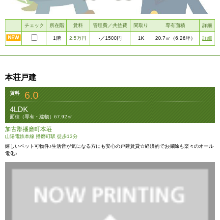
チェック
所在階
賃料
管理費／共益費
間取り
専有面積
詳細
1階
2.5万円
1K
詳細
-
／1500円
20.7㎡
（6.26坪）
本荘戸建
6.0
賃料
4LDK
面積（専有・建物）67.92㎡
加古郡播磨町本荘
山陽電鉄本線 播磨町駅 徒歩13分
嬉しいペット可物件♪生活音が気になる方にも安心の戸建賃貸☆経済的でお掃除も楽々のオール
電化♪