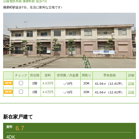
山陽電鉄本線 播磨町駅 徒歩7分
播磨町駅徒歩7分。生活に便利な立地です♪
チェック
所在階
賃料
管理費／共益費
間取り
専有面積
詳細
2階
4.0万円
2DK
詳細
-
／0円
41.04㎡
（12.41坪）
1階
4.0万円
2DK
詳細
-
／0円
41.04㎡
（12.41坪）
新在家戸建て
6.7
賃料
4DK