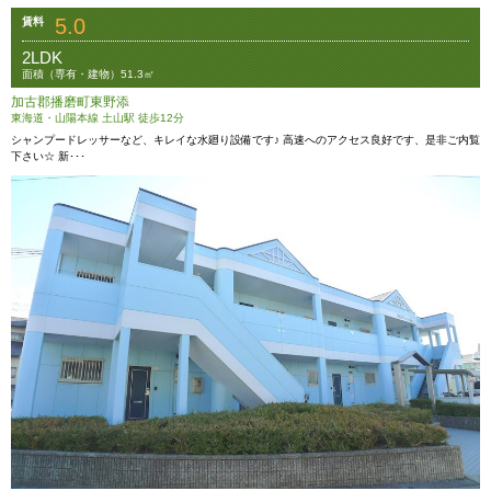
5.0
賃料
2LDK
面積（専有・建物）51.3㎡
加古郡播磨町東野添
東海道・山陽本線 土山駅 徒歩12分
シャンプードレッサーなど、キレイな水廻り設備です♪ 高速へのアクセス良好です、是非ご内覧
下さい☆ 新･･･