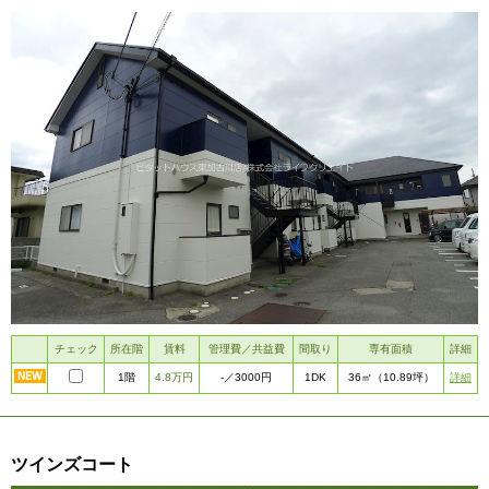
チェック
所在階
賃料
管理費／共益費
間取り
専有面積
詳細
1階
4.8万円
1DK
詳細
-
／3000円
36㎡
（10.89坪）
ツインズコート