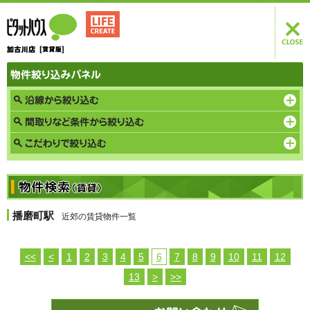
播磨町駅
近郊の賃貸物件一覧
<<
<
1
2
3
4
5
6
7
8
9
10
11
12
13
>
>>