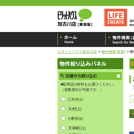
ピタットハウス加古川店
物件検索(賃貸)
樫
■駅周辺の町村をお選びください。
（複数選択が可能です。）
三木市
(1)
大村
(1)
小野市
(2)
天神町
(1)