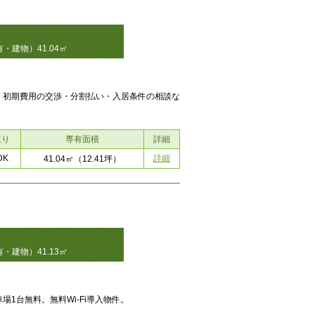
・建物）41.04㎡
！初期費用の交渉・分割払い・入居条件の相談な
取り
専有面積
詳細
DK
詳細
41.04㎡
（12.41坪）
・建物）41.13㎡
1台無料。無料Wi-Fi導入物件。