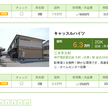
チェック
所在階
賃料
管理費／共益費
間
3階
7.5万円
1L
-
／6000円
キャッスルハイツ
2DK
賃料
6.3
面積（専有
三木市大村
神戸電鉄粟生線 大村（兵庫）駅 徒歩10分
駐車場１台無料！静かな環境です。高速
ニ・ホームセンター近隣･･･
チェック
所在階
賃料
管理費／共益費
間
2階
6.3万円
2D
-
／2500円
<<
<
1
>
>>