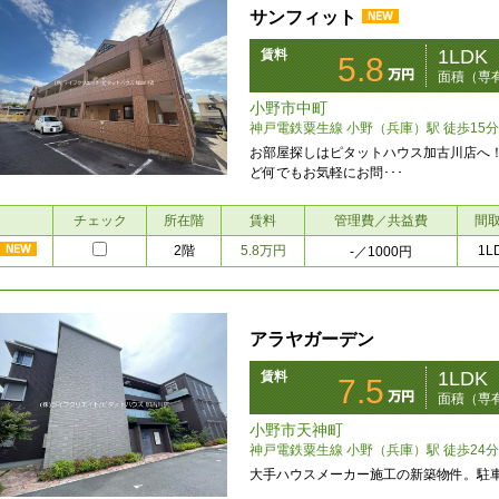
サンフィット
1LDK
賃料
5.8
面積（専有
小野市中町
神戸電鉄粟生線 小野（兵庫）駅 徒歩15分
お部屋探しはピタットハウス加古川店へ
ど何でもお気軽にお問･･･
チェック
所在階
賃料
管理費／共益費
間
2階
5.8万円
1L
-
／1000円
アラヤガーデン
1LDK
賃料
7.5
面積（専有
小野市天神町
神戸電鉄粟生線 小野（兵庫）駅 徒歩24分
大手ハウスメーカー施工の新築物件。駐車場