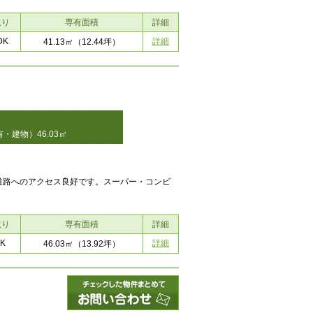
取り
専有面積
詳細
DK
詳細
41.13㎡
（12.44坪）
・建物）46.03㎡
道路へのアクセス良好です。スーパー・コンビ
取り
専有面積
詳細
K
詳細
46.03㎡
（13.92坪）