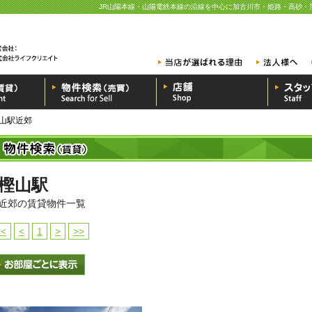
JR山陽本線・山陽電鉄本線の沿線を中心に加古川市・姫路・高砂・
山駅近郊
樫山駅
近郊の賃貸物件一覧
<<
<
1
>
>>