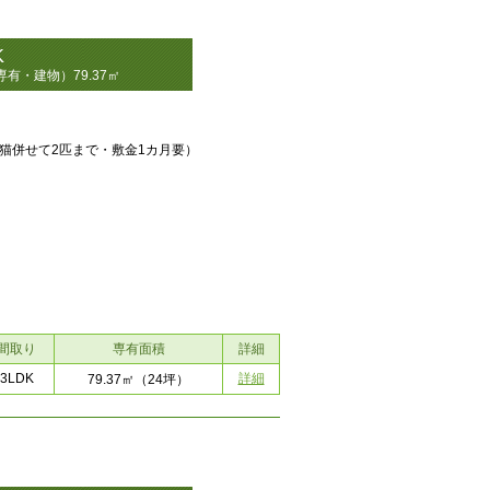
K
有・建物）79.37㎡
猫併せて2匹まで・敷金1カ月要）
間取り
専有面積
詳細
3LDK
詳細
79.37㎡
（24坪）