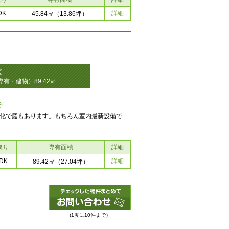
DK
詳細
45.84㎡
（13.86坪）
K
有・建物）89.42㎡
分
電化で庭もあります。もちろん室内最新設備で
取り
専有面積
詳細
DK
詳細
89.42㎡
（27.04坪）
(1度に10件まで）