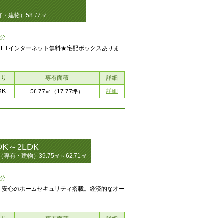
・建物）58.77㎡
5分
NETインターネット無料★宅配ボックスありま
取り
専有面積
詳細
DK
詳細
58.77㎡
（17.77坪）
DK～2LDK
（専有・建物）39.75㎡～62.71㎡
5分
！安心のホームセキュリティ搭載。経済的なオー