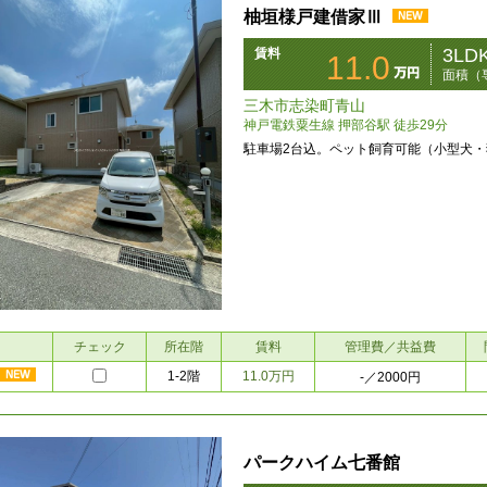
柚垣様戸建借家Ⅲ
3LD
賃料
11.0
面積（専
三木市志染町青山
神戸電鉄粟生線 押部谷駅 徒歩29分
駐車場2台込。ペット飼育可能（小型犬・
チェック
所在階
賃料
管理費／共益費
1-2階
11.0万円
-
／2000円
パークハイム七番館