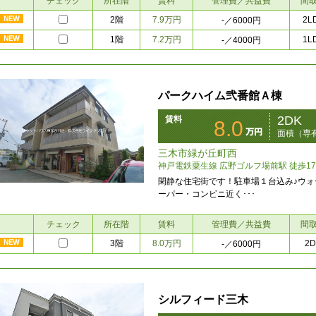
チェック
所在階
賃料
管理費／共益費
間
2階
7.9万円
2L
-
／6000円
1階
7.2万円
1L
-
／4000円
パークハイム弐番館Ａ棟
2DK
賃料
8.0
面積（専有
三木市緑が丘町西
神戸電鉄粟生線 広野ゴルフ場前駅 徒歩1
閑静な住宅街です！駐車場１台込み♪ウ
ーパー・コンビニ近く･･･
チェック
所在階
賃料
管理費／共益費
間
3階
8.0万円
2D
-
／6000円
シルフィード三木