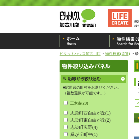
ピタットハウス加古川店
物件検索(賃貸)
緑
■駅周辺の町村をお選びください。
（複数選択が可能です。）
三木市
(23)
志染町西自由が丘
(1)
志染町東自由が丘
(2)
志染町広野
(4)
緑が丘町中
(1)