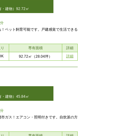
・建物）92.72㎡
7分
込！ペット飼育可能です。戸建感覚で生活できる
取り
専有面積
詳細
DK
詳細
92.72㎡
（28.04坪）
・建物）45.84㎡
3分
都市ガス！エアコン・照明付きです。自炊派の方
取り
専有面積
詳細