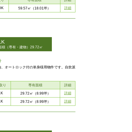
取り
専有面積
詳細
DK
詳細
59.57㎡
（18.01坪）
1K
面積（専有・建物）29.72㎡
分
内、オートロック付の単身様用物件です。自炊派
取り
専有面積
詳細
1K
詳細
29.72㎡
（8.99坪）
1K
詳細
29.72㎡
（8.99坪）