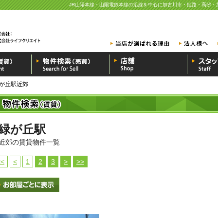
JR山陽本線・山陽電鉄本線の沿線を中心に加古川市・姫路・高砂・
が丘駅近郊
緑が丘駅
近郊の賃貸物件一覧
<<
<
1
2
3
>
>>