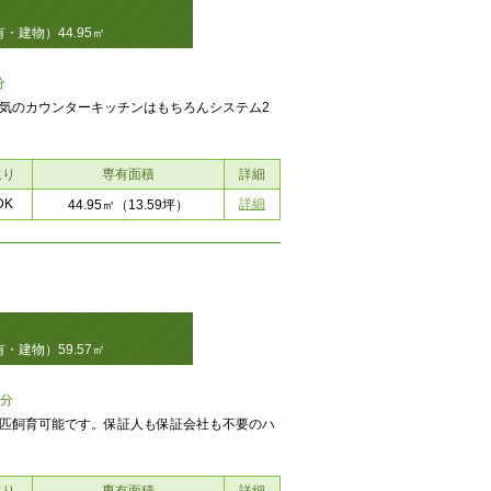
・建物）44.95㎡
分
気のカウンターキッチンはもちろんシステム2
取り
専有面積
詳細
DK
詳細
44.95㎡
（13.59坪）
・建物）59.57㎡
6分
1匹飼育可能です。保証人も保証会社も不要のハ