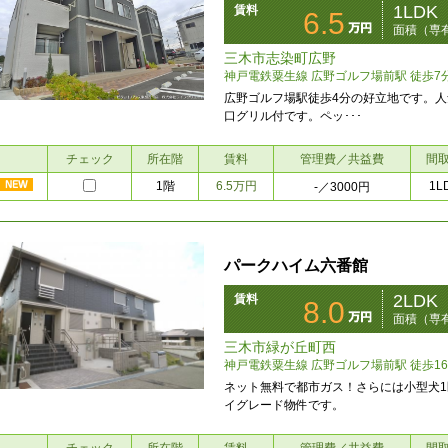
1LDK
賃料
6.5
面積（専有
三木市志染町広野
神戸電鉄粟生線 広野ゴルフ場前駅 徒歩7
広野ゴルフ場駅徒歩4分の好立地です。人
口グリル付です。ペッ･･･
チェック
所在階
賃料
管理費／共益費
間
1階
6.5万円
1L
-
／3000円
パークハイム六番館
2LDK
賃料
8.0
面積（専有
三木市緑が丘町西
神戸電鉄粟生線 広野ゴルフ場前駅 徒歩1
ネット無料で都市ガス！さらには小型犬
イグレード物件です。