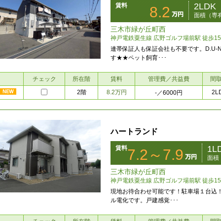
2LDK
賃料
8.2
面積（専有
三木市緑が丘町西
神戸電鉄粟生線 広野ゴルフ場前駅 徒歩1
連帯保証人も保証会社も不要です。D.U-
す★★ペット飼育･･･
チェック
所在階
賃料
管理費／共益費
間
2階
8.2万円
2L
-
／6000円
ハートランド
1L
賃料
7.2～7.9
面積
三木市緑が丘町西
神戸電鉄粟生線 広野ゴルフ場前駅 徒歩1
現地お待合わせ可能です！駐車場１台込
ル電化です。戸建感覚･･･