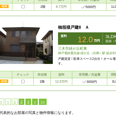
2階
6.7万円
1L
-
／5000円
柚垣様戸建II Ａ
3LD
賃料
12.0
面積（専
三木市緑が丘町東
神戸電鉄粟生線 緑が丘（兵庫）駅 徒歩9
戸建賃貸！駐車スペース2台分！オール
す。
チェック
所在階
賃料
管理費／共益費
間
1階
12.0万円
3L
-
／3000円
<<
<
1
2
3
>
>>
代表的なお部屋の写真と物件情報になります。