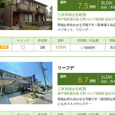
3LDK
賃料
7.5
面積（専有
三木市緑が丘町西
神戸電鉄粟生線 広野ゴルフ場前駅 徒歩1
現地お待合わせも可能です！駐車場２台
メゾネット。リビング･･･
チェック
所在階
賃料
管理費／共益費
間
1階
7.5万円
3L
-
／5000円
リーフデ
1LDK
賃料
6.7
面積（専有
三木市緑が丘町西
神戸電鉄粟生線 広野ゴルフ場前駅 徒歩1
現地お待ち合わせも可能です！経済的な
にもオススメのシステ･･･
チェック
所在階
賃料
管理費／共益費
間