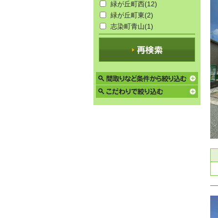
緑が丘町西
(12)
緑が丘町東
(2)
志染町青山
(1)