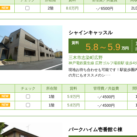
チェック
所在階
賃料
管理費／共益費
間
2階
8.0万円
2L
-
／6500円
シャインキャッスル
賃料
5.8～5.9
三木市志染町広野
神戸電鉄粟生線 広野ゴルフ場前駅 徒歩4
現地お待ち合わせも可能です！駅徒歩圏
の方にもオススメのシ･･･
チェック
所在階
賃料
管理費／共益費
間
1階
5.9万円
-
／4500円
1階
5.8万円
-
／4500円
パークハイム壱番館Ｃ棟