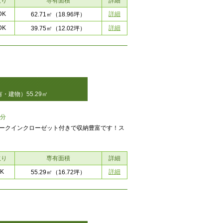
取り
専有面積
詳細
DK
詳細
62.71㎡
（18.96坪）
DK
詳細
39.75㎡
（12.02坪）
・建物）55.29㎡
7分
ォークインクローゼット付きで収納豊富です！ス
取り
専有面積
詳細
K
詳細
55.29㎡
（16.72坪）