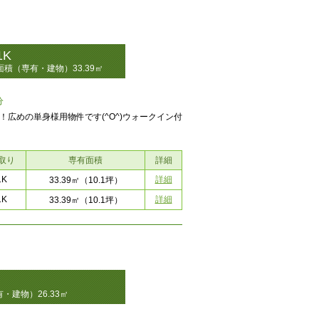
1K
面積（専有・建物）33.39㎡
分
広めの単身様用物件です(^O^)ウォークイン付
取り
専有面積
詳細
1K
詳細
33.39㎡
（10.1坪）
1K
詳細
33.39㎡
（10.1坪）
・建物）26.33㎡