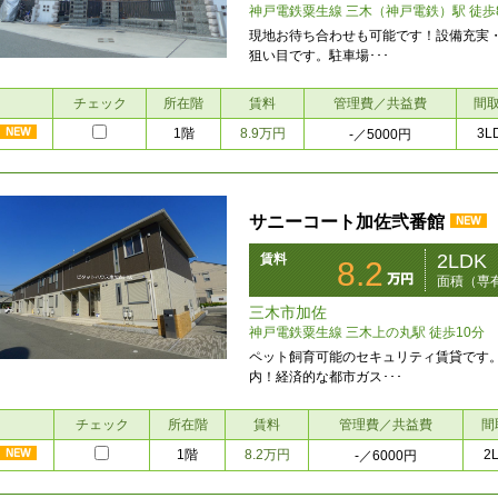
神戸電鉄粟生線 三木（神戸電鉄）駅 徒歩
現地お待ち合わせも可能です！設備充実・
狙い目です。駐車場･･･
チェック
所在階
賃料
管理費／共益費
間
1階
8.9万円
3L
-
／5000円
サニーコート加佐弐番館
2LDK
賃料
8.2
面積（専有
三木市加佐
神戸電鉄粟生線 三木上の丸駅 徒歩10分
ペット飼育可能のセキュリティ賃貸です
内！経済的な都市ガス･･･
チェック
所在階
賃料
管理費／共益費
間
1階
8.2万円
2
-
／6000円