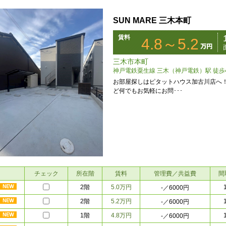
SUN MARE 三木本町
賃料
4.8～5.2
三木市本町
神戸電鉄粟生線 三木（神戸電鉄）駅 徒歩
お部屋探しはピタットハウス加古川店へ
ど何でもお気軽にお問･･･
チェック
所在階
賃料
管理費／共益費
間
2階
5.0万円
-
／6000円
2階
5.2万円
-
／6000円
1階
4.8万円
-
／6000円