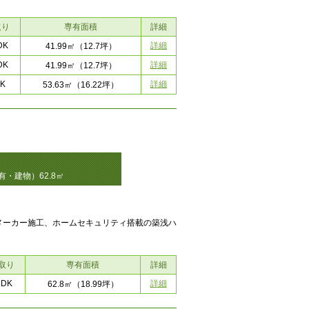
取り
専有面積
詳細
DK
詳細
41.99㎡
（12.7坪）
DK
詳細
41.99㎡
（12.7坪）
K
詳細
53.63㎡
（16.22坪）
有・建物）62.8㎡
メーカー施工、ホームセキュリティ搭載の築浅ハ
取り
専有面積
詳細
LDK
詳細
62.8㎡
（18.99坪）