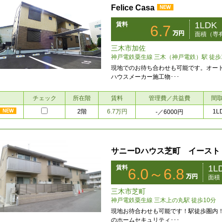
Felice Casa
1LDK
賃料
6.7
面積（専有
三木市加佐
神戸電鉄粟生線 三木（神戸電鉄）駅 徒歩
現地でのお待ち合わせも可能です。オー
ハウスメーカー施工物･･･
チェック
所在階
賃料
管理費／共益費
間
2階
6.7万円
1L
-
／6000円
サニーDハウス芝町 イースト
1L
賃料
6.0～6.8
面積
三木市芝町
神戸電鉄粟生線 三木上の丸駅 徒歩10分
現地お待合わせも可能です！駅徒歩圏内
のホームセキュリティ･･･