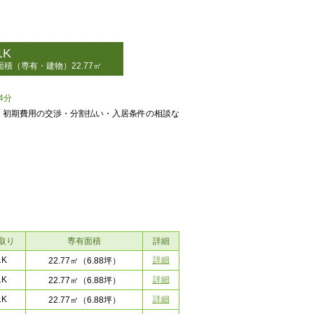
1K
面積（専有・建物）22.77㎡
4分
！初期費用の交渉・分割払い・入居条件の相談な
取り
専有面積
詳細
1K
詳細
22.77㎡
（6.88坪）
1K
詳細
22.77㎡
（6.88坪）
1K
詳細
22.77㎡
（6.88坪）