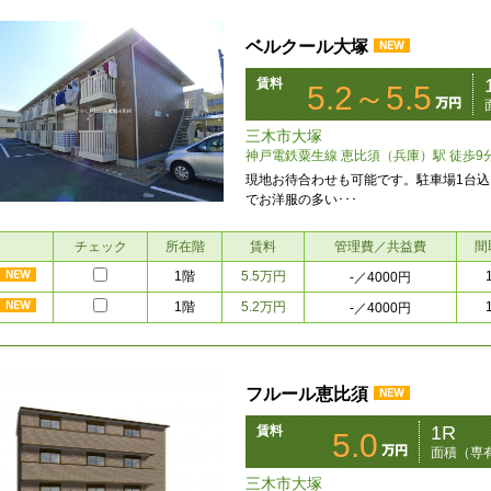
ベルクール大塚
賃料
5.2～5.5
三木市大塚
神戸電鉄粟生線 恵比須（兵庫）駅 徒歩9
現地お待合わせも可能です。駐車場1台込！
でお洋服の多い･･･
チェック
所在階
賃料
管理費／共益費
間
1階
5.5万円
-
／4000円
1階
5.2万円
-
／4000円
フルール恵比須
1R
賃料
5.0
面積（専有
三木市大塚