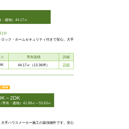
・建物）44.17㎡
11分
トロック・ホームセキュリティ付きで安心。大手
取り
専有面積
詳細
DK
詳細
44.17㎡
（13.36坪）
DK～2DK
（専有・建物）41.99㎡～53.63㎡
！大手ハウスメーカー施工の築浅物件です。安心