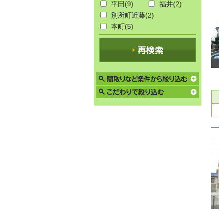
平田
(9)
福井
(2)
別所町近藤
(2)
本町
(5)