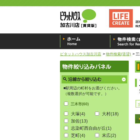
ピタットハウス加古川店
物件検索(賃貸)
三
■駅周辺の町村をお選びください。
（複数選択が可能です。）
三木市
(60)
大塚
(4)
大村
(18)
加佐
(13)
志染町西自由が丘
(1)
芝町
(4)
末広
(2)