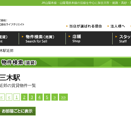
JR山陽本線・山陽電鉄本線の沿線を中心に加古川市・姫路・高砂・
木駅近郊
三木駅
近郊の賃貸物件一覧
<<
<
1
2
3
4
5
>
>>