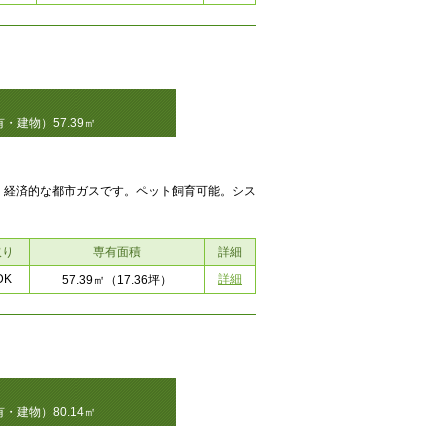
・建物）57.39㎡
！経済的な都市ガスです。ペット飼育可能。シス
取り
専有面積
詳細
DK
詳細
57.39㎡
（17.36坪）
・建物）80.14㎡