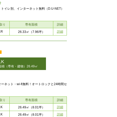
分
イレ別、インターネット無料（D.U-NET）
取り
専有面積
詳細
1R
詳細
26.33㎡
（7.96坪）
1K
面積（専有・建物）26.49㎡
ネット・wi-fi無料！オートロックと24時間セ
取り
専有面積
詳細
1K
詳細
26.49㎡
（8.01坪）
1K
詳細
26.49㎡
（8.01坪）