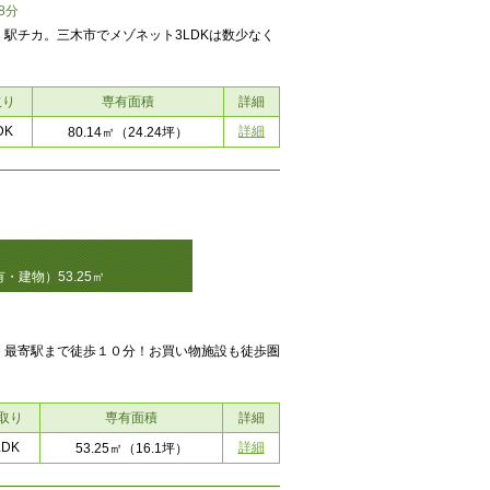
8分
駅チカ。三木市でメゾネット3LDKは数少なく
取り
専有面積
詳細
DK
詳細
80.14㎡
（24.24坪）
・建物）53.25㎡
。最寄駅まで徒歩１０分！お買い物施設も徒歩圏
取り
専有面積
詳細
LDK
詳細
53.25㎡
（16.1坪）