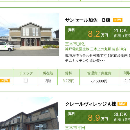
サンセール加佐 B棟
2LDK
賃料
8.2
面積（専有
三木市加佐
神戸電鉄粟生線 三木上の丸駅 徒歩10分
現地お待ち合わせ可能です！駅徒歩圏内
テムキッチンや追い焚･･･
チェック
所在階
賃料
管理費／共益費
間
2階
8.2万円
2L
-
／6000円
クレールヴィレッジＡ棟
3LDK
賃料
8.9
面積（専有
三木市平田