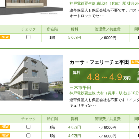
神戸電鉄粟生線 恵比須（兵庫）駅 徒歩6
連帯保証人も保証会社も不要です。バス・ト
オートロックでセ･･･
チェック
所在階
賃料
管理費／共益費
間
1階
5.0万円
-
／6000円
カーサ・フェリーチェ平田
賃料
4.8～4.9
三木市平田
神戸電鉄粟生線 大村（兵庫）駅 徒歩10分
連帯保証人も保証会社も不要です！インター
キュリティS･･･
チェック
所在階
賃料
管理費／共益費
間
1階
4.8万円
-
／6000円
1階
4.9万円
-
／6000円