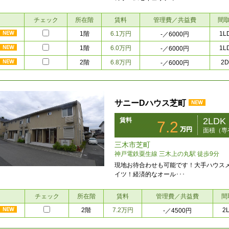
チェック
所在階
賃料
管理費／共益費
間
1階
6.1万円
1L
-
／6000円
1階
6.0万円
1L
-
／6000円
2階
6.8万円
2D
-
／6000円
サニーDハウス芝町
2LDK
賃料
7.2
面積（専
三木市芝町
神戸電鉄粟生線 三木上の丸駅 徒歩9分
現地お待合わせも可能です！大手ハウス
イツ！経済的なオール･･･
チェック
所在階
賃料
管理費／共益費
間
2階
7.2万円
2
-
／4500円