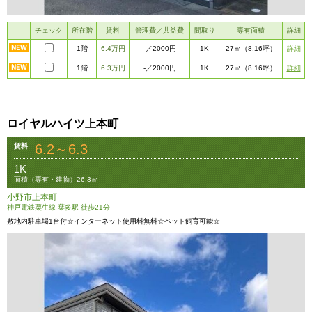
チェック
所在階
賃料
管理費／共益費
間取り
専有面積
詳細
1階
6.4万円
1K
詳細
-
／2000円
27㎡
（8.16坪）
1階
6.3万円
1K
詳細
-
／2000円
27㎡
（8.16坪）
ロイヤルハイツ上本町
6.2～6.3
賃料
1K
面積（専有・建物）26.3㎡
小野市上本町
神戸電鉄粟生線 葉多駅 徒歩21分
敷地内駐車場1台付☆インターネット使用料無料☆ペット飼育可能☆