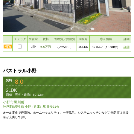
チェック
所在階
賃料
管理費／共益費
間取り
専有面積
詳細
2階
6.5万円
1SLDK
詳細
-
／2500円
52.84㎡
（15.98坪）
パストラル小野
8.0
賃料
2LDK
面積（専有・建物）60.12㎡
小野市黒川町
神戸電鉄粟生線 小野（兵庫）駅 徒歩21分
オール電化で経済的。ホームセキュリティ、一坪風呂、システムキッチンなどご満足頂ける設
備が充実しており･･･