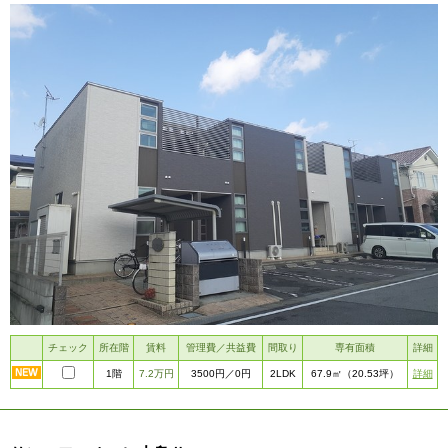
チェック
所在階
賃料
管理費／共益費
間取り
専有面積
詳細
1階
7.2万円
2LDK
詳細
3500円
／0円
67.9㎡
（20.53坪）