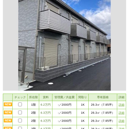
チェック
所在階
賃料
管理費／共益費
間取り
専有面積
詳細
1階
6.2万円
1K
詳細
-
／2000円
26.3㎡
（7.95坪）
2階
6.3万円
1K
詳細
-
／2000円
26.3㎡
（7.95坪）
2階
6.3万円
1K
詳細
-
／2000円
26.3㎡
（7.95坪）
2階
6.3万円
1K
詳細
-
／2000円
26.3㎡
（7.95坪）