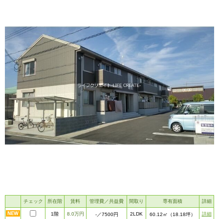
チェック
所在階
賃料
管理費／共益費
間取り
専有面積
詳細
1階
8.0万円
2LDK
詳細
-
／7500円
60.12㎡
（18.18坪）