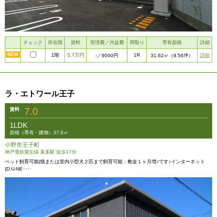
チェック
所在階
賃料
管理費／共益費
間取り
専有面積
詳細
1階
5.7万円
1R
詳細
-
／9000円
31.62㎡
（9.56坪）
ラ・エトワール王子
7.0
賃料
1LDK
面積（専有・建物）37.6㎡
小野市王子町
神戸電鉄粟生線 葉多駅 徒歩17分
ペット飼育可能(猫または室内小型犬２匹まで飼育可能：敷金１ヶ月増♪です♪インターネット
(D.U-NE･･･