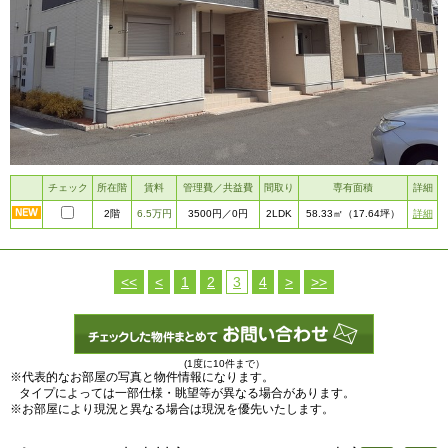
チェック
所在階
賃料
管理費／共益費
間取り
専有面積
詳細
2階
6.5万円
2LDK
詳細
3500円
／0円
58.33㎡
（17.64坪）
<<
<
1
2
3
4
>
>>
(1度に10件まで）
※代表的なお部屋の写真と物件情報になります。
タイプによっては一部仕様・眺望等が異なる場合があります。
※お部屋により現況と異なる場合は現況を優先いたします。