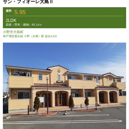
サン・フィオーレ大島Ⅱ
5.95
賃料
2LDK
面積（専有・建物）60.14㎡
小野市大島町
神戸電鉄粟生線 小野（兵庫）駅 徒歩14分