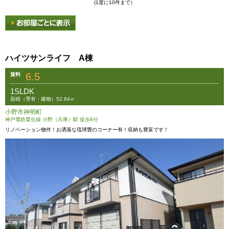
(1度に10件まで）
ハイツサンライフ A棟
6.5
賃料
1SLDK
面積（専有・建物）52.84㎡
小野市神明町
神戸電鉄粟生線 小野（兵庫）駅 徒歩8分
リノベーション物件！お洒落な琉球畳のコーナー有！収納も豊富です！