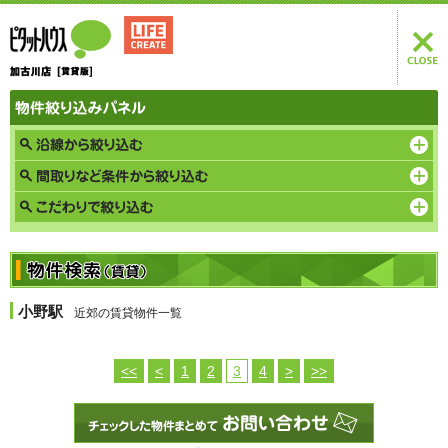
小野駅
近郊の賃貸物件一覧
<<
<
1
2
3
4
>
>>