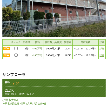
チェック
所在階
賃料
管理費／共益費
間取り
専有面積
詳細
2階
4.95万円
2DK
詳細
3900円
／0円
40.57㎡
（12.27坪）
1階
4.95万円
1LDK
詳細
3900円
／0円
40.57㎡
（12.27坪）
サンフローラ
7.2
賃料
2LDK
面積（専有・建物）67.9㎡
小野市大島町
神戸電鉄粟生線 小野（兵庫）駅 徒歩9分