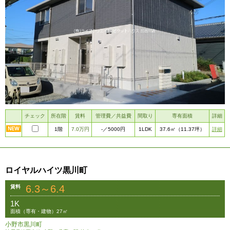
チェック
所在階
賃料
管理費／共益費
間取り
専有面積
詳細
1階
7.0万円
1LDK
詳細
-
／5000円
37.6㎡
（11.37坪）
ロイヤルハイツ黒川町
6.3～6.4
賃料
1K
面積（専有・建物）27㎡
小野市黒川町