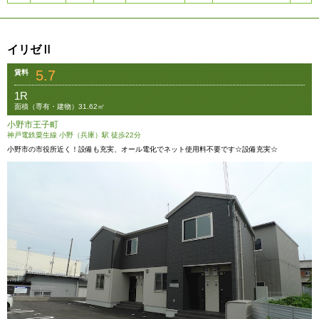
イリゼⅡ
5.7
賃料
1R
面積（専有・建物）31.62㎡
小野市王子町
神戸電鉄粟生線 小野（兵庫）駅 徒歩22分
小野市の市役所近く！設備も充実、オール電化でネット使用料不要です☆設備充実☆