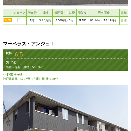
チェック
所在階
賃料
管理費／共益費
間取り
専有面積
詳細
1階
5.95万円
2LDK
詳細
3500円
／0円
60.14㎡
（18.19坪）
マーベラス・アンジュⅠ
6.5
賃料
2LDK
面積（専有・建物）58.33㎡
小野市王子町
神戸電鉄粟生線 小野（兵庫）駅 徒歩20分