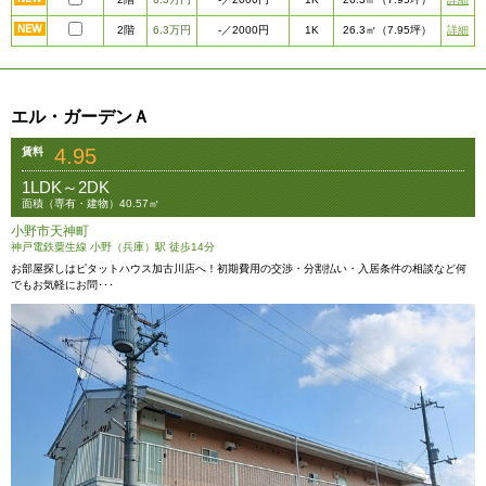
2階
6.3万円
1K
詳細
-
／2000円
26.3㎡
（7.95坪）
エル・ガーデンＡ
4.95
賃料
1LDK～2DK
面積（専有・建物）40.57㎡
小野市天神町
神戸電鉄粟生線 小野（兵庫）駅 徒歩14分
お部屋探しはピタットハウス加古川店へ！初期費用の交渉・分割払い・入居条件の相談など何
でもお気軽にお問･･･