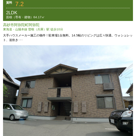
7.2
賃料
2LDK
面積（専有・建物）64.17㎡
高砂市阿弥陀町阿弥陀
東海道・山陽本線 曽根（兵庫）駅 徒歩10分
大手ハウスメーカー施工の物件！駐車場1台無料。14.5帖のリビングは広々快適。ウォシュレッ
ト、追炊き･･･