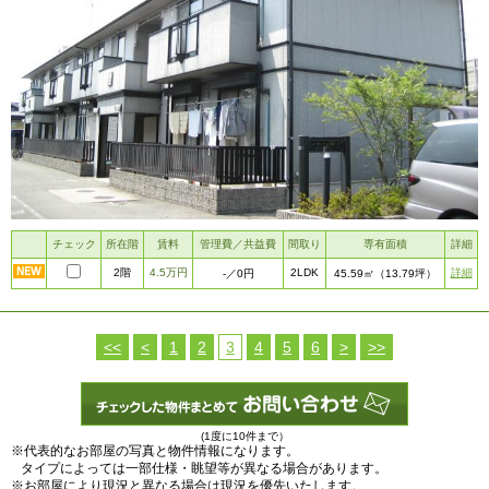
チェック
所在階
賃料
管理費／共益費
間取り
専有面積
詳細
2階
4.5万円
2LDK
詳細
-
／0円
45.59㎡
（13.79坪）
<<
<
1
2
3
4
5
6
>
>>
(1度に10件まで）
※代表的なお部屋の写真と物件情報になります。
タイプによっては一部仕様・眺望等が異なる場合があります。
※お部屋により現況と異なる場合は現況を優先いたします。