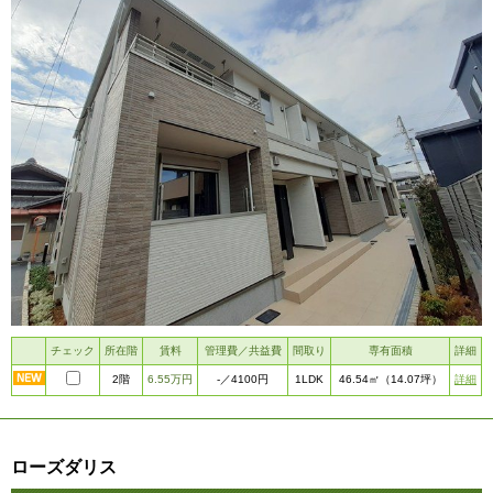
チェック
所在階
賃料
管理費／共益費
間取り
専有面積
詳細
2階
6.55万円
1LDK
詳細
-
／4100円
46.54㎡
（14.07坪）
ローズダリス