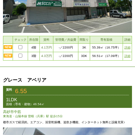
チェック
所在階
賃料
管理費／共益費
間取り
専有面積
詳細
4階
4.1万円
3K
詳細
-
／2200円
55.39㎡
（16.75坪）
3階
4.3万円
3DK
詳細
-
／2200円
56.51㎡
（17.09坪）
グレース アベリア
6.55
賃料
1LDK
面積（専有・建物）46.54㎡
高砂市中筋
東海道・山陽本線 曽根（兵庫）駅 徒歩15分
都市ガスで経済的。エアコン、浴室乾燥機、追炊き機能、インターネット無料と設備充実♪