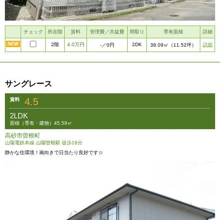
チェック
所在階
賃料
管理費／共益費
間取り
専有面積
詳細
2階
4.0万円
2DK
詳細
-
／0円
38.09㎡
（11.52坪）
サングレース
4.5
賃料
2LDK
面積（専有・建物）45.59㎡
高砂市曽根町
山陽電鉄本線 山陽曽根駅 徒歩18分
静かな住環境！南向きで日当たり良好です☆