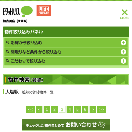
大塩駅
近郊の賃貸物件一覧
<<
<
1
2
3
4
5
6
>
>>