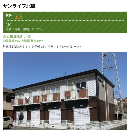
サンライフ北脇
3.6
賃料
1K
面積（専有・建物）23.77㎡
高砂市北浜町北脇
山陽電鉄本線 大塩駅 徒歩16分
駐車場1台込み！！！ お手軽１K♪ 浴室・トイレセパレート♪