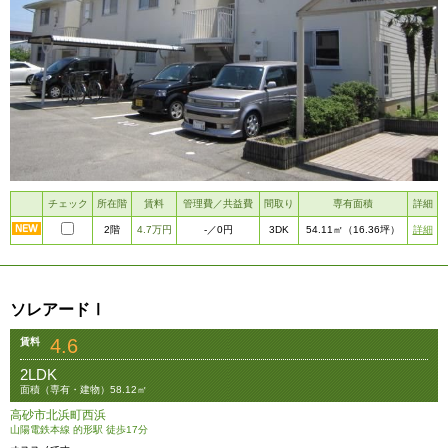
チェック
所在階
賃料
管理費／共益費
間取り
専有面積
詳細
2階
4.7万円
3DK
詳細
-
／0円
54.11㎡
（16.36坪）
ソレアードⅠ
4.6
賃料
2LDK
面積（専有・建物）58.12㎡
高砂市北浜町西浜
山陽電鉄本線 的形駅 徒歩17分