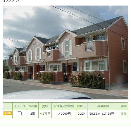
オススメです。
チェック
所在階
賃料
管理費／共益費
間取り
専有面積
詳細
2階
4.6万円
2LDK
詳細
-
／2000円
58.12㎡
（17.58坪）