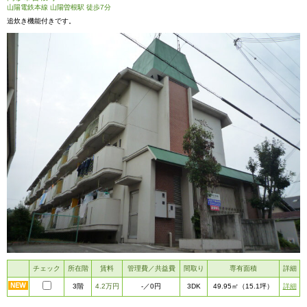
山陽電鉄本線 山陽曽根駅 徒歩7分
追炊き機能付きです。
チェック
所在階
賃料
管理費／共益費
間取り
専有面積
詳細
3階
4.2万円
3DK
詳細
-
／0円
49.95㎡
（15.1坪）