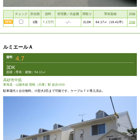
チェック
所在階
賃料
管理費／共益費
間取り
専有面積
詳細
1階
7.2万円
2LDK
詳細
-
／-
64.17㎡
（19.41坪）
ルミエールＡ
4.7
賃料
3DK
面積（専有・建物）54.11㎡
高砂市中筋
東海道・山陽本線 曽根（兵庫）駅 徒歩16分
駐車場代１台分無料。小型犬2匹まで可能です。ケーブルＴＶ導入済み。