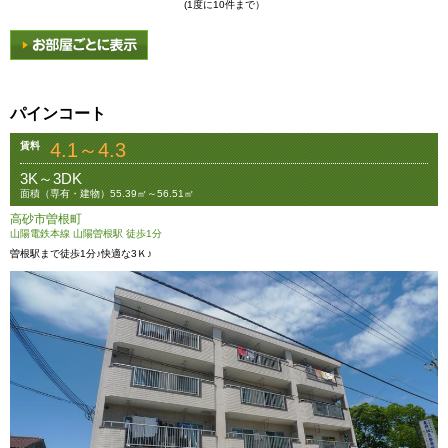
(1度に10件まで）
パインコート
4.1～4.3
賃料
3K～3DK
面積（専有・建物）55.39㎡～56.51㎡
高砂市曽根町
山陽電鉄本線 山陽曽根駅 徒歩1分
曽根駅まで徒歩1分♪快適な3Ｋ♪