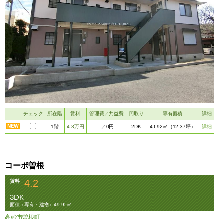
チェック
所在階
賃料
管理費／共益費
間取り
専有面積
詳細
1階
4.3万円
2DK
詳細
-
／0円
40.92㎡
（12.37坪）
コーポ曽根
4.2
賃料
3DK
面積（専有・建物）49.95㎡
高砂市曽根町