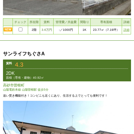
チェック
所在階
賃料
管理費／共益費
間取り
専有面積
詳細
2階
3.6万円
1K
詳細
-
／1000円
23.77㎡
（7.19坪）
サンライフちぐさA
4.3
賃料
2DK
面積（専有・建物）40.92㎡
高砂市曽根町
山陽電鉄本線 山陽曽根駅 徒歩5分
追い焚き機能付き！コンビニも近くにあり、生活する上でとっても便利です！