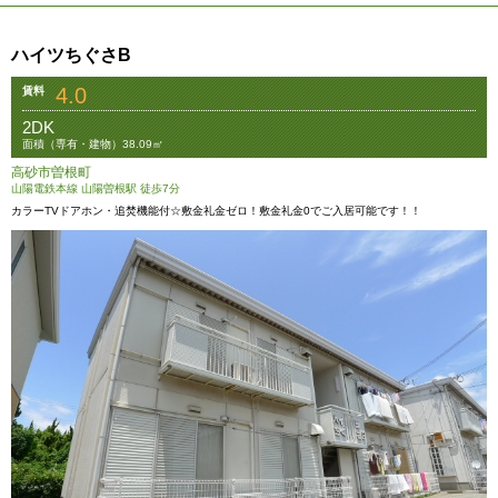
ハイツちぐさB
4.0
賃料
2DK
面積（専有・建物）38.09㎡
高砂市曽根町
山陽電鉄本線 山陽曽根駅 徒歩7分
カラーTVドアホン・追焚機能付☆敷金礼金ゼロ！敷金礼金0でご入居可能です！！