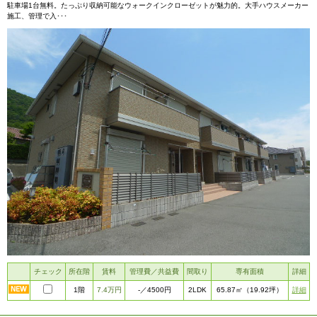
駐車場1台無料。たっぷり収納可能なウォークインクローゼットが魅力的。大手ハウスメーカー
施工、管理で入･･･
チェック
所在階
賃料
管理費／共益費
間取り
専有面積
詳細
1階
7.4万円
2LDK
詳細
-
／4500円
65.87㎡
（19.92坪）