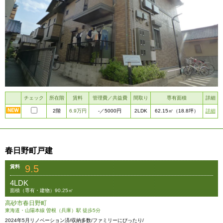
チェック
所在階
賃料
管理費／共益費
間取り
専有面積
詳細
2階
6.9万円
2LDK
詳細
-
／5000円
62.15㎡
（18.8坪）
春日野町戸建
9.5
賃料
4LDK
面積（専有・建物）90.25㎡
高砂市春日野町
東海道・山陽本線 曽根（兵庫）駅 徒歩5分
2024年5月リノベーション済/収納多数/ファミリーにぴったり/