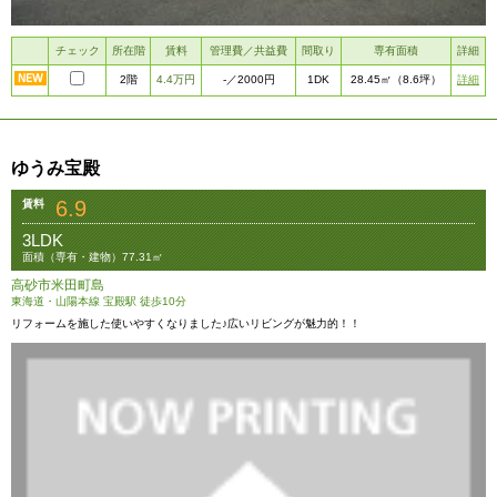
チェック
所在階
賃料
管理費／共益費
間取り
専有面積
詳細
2階
4.4万円
1DK
詳細
-
／2000円
28.45㎡
（8.6坪）
ゆうみ宝殿
6.9
賃料
3LDK
面積（専有・建物）77.31㎡
高砂市米田町島
東海道・山陽本線 宝殿駅 徒歩10分
リフォームを施した使いやすくなりました♪広いリビングが魅力的！！