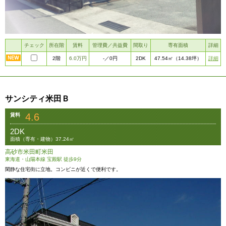
チェック
所在階
賃料
管理費／共益費
間取り
専有面積
詳細
2階
6.0万円
2DK
詳細
-
／0円
47.54㎡
（14.38坪）
サンシティ米田Ｂ
4.6
賃料
2DK
面積（専有・建物）37.24㎡
高砂市米田町米田
東海道・山陽本線 宝殿駅 徒歩9分
閑静な住宅街に立地。コンビニが近くで便利です。