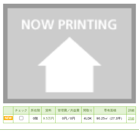
チェック
所在階
賃料
管理費／共益費
間取り
専有面積
詳細
0階
9.5万円
4LDK
詳細
0円
／0円
90.25㎡
（27.3坪）