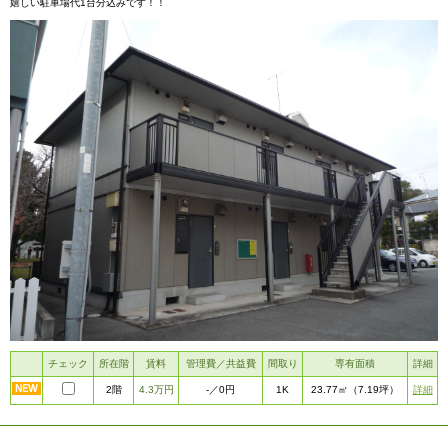
嬉しい駐車場代1台分込みです！！
チェック
所在階
賃料
管理費／共益費
間取り
専有面積
詳細
2階
4.3万円
1K
詳細
-
／0円
23.77㎡
（7.19坪）