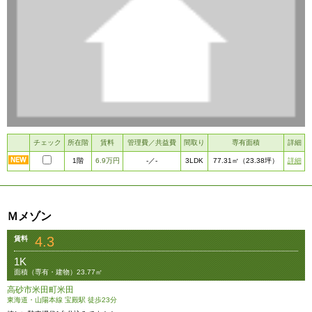
チェック
所在階
賃料
管理費／共益費
間取り
専有面積
詳細
1階
6.9万円
3LDK
詳細
-
／-
77.31㎡
（23.38坪）
Ｍメゾン
4.3
賃料
1K
面積（専有・建物）23.77㎡
高砂市米田町米田
東海道・山陽本線 宝殿駅 徒歩23分