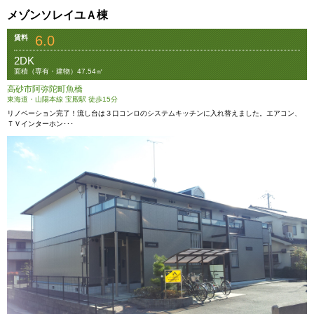
メゾンソレイユＡ棟
6.0
賃料
2DK
面積（専有・建物）47.54㎡
高砂市阿弥陀町魚橋
東海道・山陽本線 宝殿駅 徒歩15分
リノベーション完了！流し台は３口コンロのシステムキッチンに入れ替えました。エアコン、
ＴＶインターホン･･･