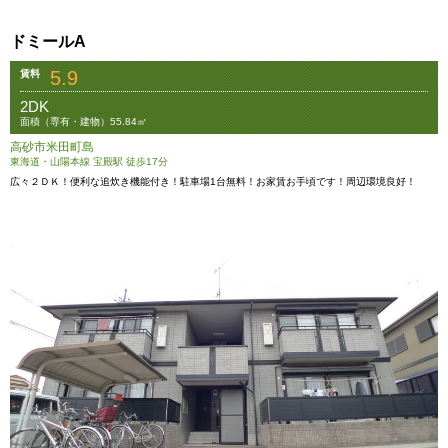
ドミールA
5.9
賃料
2DK
面積（専有・建物）55.84㎡
高砂市米田町島
東海道・山陽本線 宝殿駅 徒歩17分
広々２ＤＫ！便利な追炊き機能付き！駐車場1台無料！お家賃お手頃です！周辺環境良好！