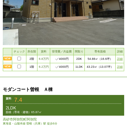
チェック
所在階
賃料
管理費／共益費
間取り
専有面積
詳細
2階
6.8万円
2DK
詳細
-
／4000円
54.88㎡
（16.6坪）
1階
6.2万円
1LDK
詳細
-
／4000円
43.23㎡
（13.07坪）
モダンコート曽根 Ａ棟
7.4
賃料
2LDK
面積（専有・建物）65.87㎡
高砂市阿弥陀町阿弥陀
東海道・山陽本線 曽根（兵庫）駅 徒歩6分