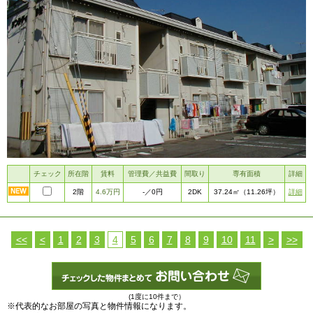
チェック
所在階
賃料
管理費／共益費
間取り
専有面積
詳細
2階
4.6万円
2DK
詳細
-
／0円
37.24㎡
（11.26坪）
<<
<
1
2
3
4
5
6
7
8
9
10
11
>
>>
(1度に10件まで）
※代表的なお部屋の写真と物件情報になります。