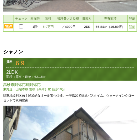
チェック
所在階
賃料
管理費／共益費
間取り
専有面積
詳細
1階
5.9万円
2DK
詳細
-
／4000円
55.84㎡
（16.89坪）
シャノン
6.9
賃料
2LDK
面積（専有・建物）62.15㎡
高砂市阿弥陀町阿弥陀
東海道・山陽本線 曽根（兵庫）駅 徒歩10分
駐車場縦列区画！経済的なオール電化仕様。一坪風呂で快適バスタイム。ウォークインクロー
ゼットで収納豊富･･･