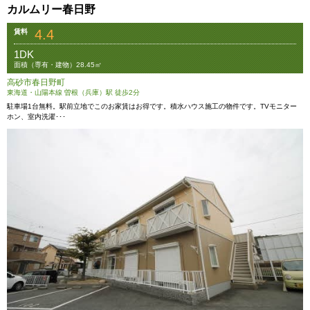
カルムリー春日野
4.4
賃料
1DK
面積（専有・建物）28.45㎡
高砂市春日野町
東海道・山陽本線 曽根（兵庫）駅 徒歩2分
駐車場1台無料。駅前立地でこのお家賃はお得です。積水ハウス施工の物件です。TVモニター
ホン、室内洗濯･･･