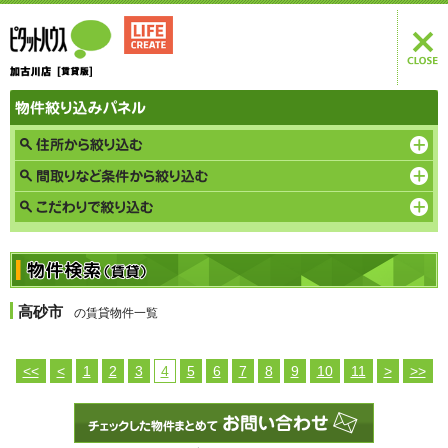
高砂市
の賃貸物件一覧
<<
<
1
2
3
4
5
6
7
8
9
10
11
>
>>