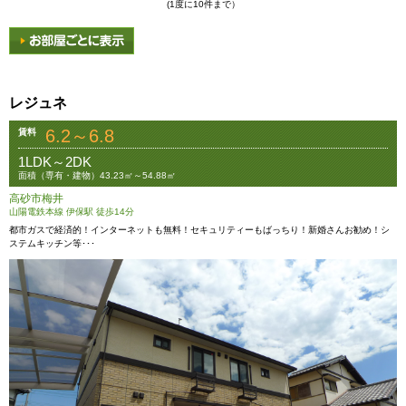
(1度に10件まで）
レジュネ
6.2～6.8
賃料
1LDK～2DK
面積（専有・建物）43.23㎡～54.88㎡
高砂市梅井
山陽電鉄本線 伊保駅 徒歩14分
都市ガスで経済的！インターネットも無料！セキュリティーもばっちり！新婚さんお勧め！シ
ステムキッチン等･･･