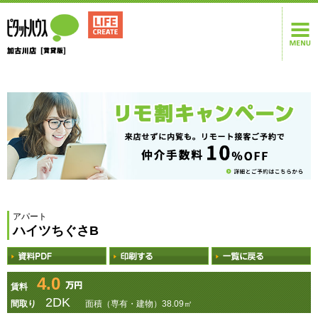
アパート
ハイツちぐさB
4.0
賃料
2DK
間取り
面積（専有・建物）38.09㎡