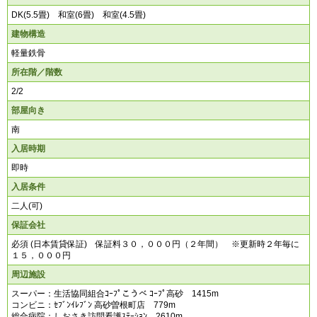
DK(5.5畳) 和室(6畳) 和室(4.5畳)
建物構造
軽量鉄骨
所在階／階数
2/2
部屋向き
南
入居時期
即時
入居条件
二人(可)
保証会社
必須 (日本賃貸保証) 保証料３０，０００円（２年間） ※更新時２年毎に
１５，０００円
周辺施設
スーパー：生活協同組合ｺｰﾌﾟこうべ ｺｰﾌﾟ高砂 1415m
コンビニ：ｾﾌﾞﾝｲﾚﾌﾞﾝ 高砂曽根町店 779m
総合病院：しおさき訪問看護ｽﾃｰｼｮﾝ 2610m