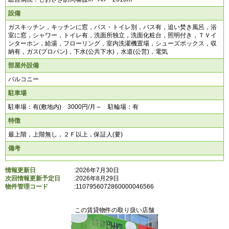
設備
ガスキッチン，キッチンに窓，バス・トイレ別，バス有，追い焚き風呂，浴
室に窓，シャワー，トイレ有，洗面所独立，洗面化粧台，照明付き，ＴＶイ
ンターホン，給湯，フローリング，室内洗濯機置場，シューズボックス，収
納有，ガス(プロパン)，下水(公共下水)，水道(公営)，電気
部屋外設備
バルコニー
駐車場
駐車場：有(敷地内) 3000円/月～ 駐輪場：有
特徴
最上階，上階無し，２Ｆ以上，保証人(要)
備考
情報更新日
:2026年7月30日
次回情報更新予定日
:2026年8月29日
物件管理コード
:
1107956072860000046566
この賃貸物件の取り扱い店舗