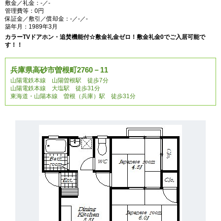
敷金／礼金：-／-
管理費等：0円
保証金／敷引／償却金：-／-／-
築年月：1989年3月
カラーTVドアホン・追焚機能付☆敷金礼金ゼロ！敷金礼金0でご入居可能で
す！！
兵庫県高砂市曽根町2760－11
山陽電鉄本線 山陽曽根駅 徒歩7分
山陽電鉄本線 大塩駅 徒歩31分
東海道・山陽本線 曽根（兵庫）駅 徒歩31分