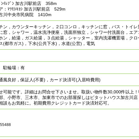
ﾝｲﾚﾌﾞﾝ 加古川駅前店 358m
：ﾏﾂﾓﾄｷﾖｼ 加古川駅前店 529m
古川中央市民病院 1410m
チン，カウンターキッチン，２口コンロ，キッチンに窓，バス・トイレ
に窓，シャワー，温水洗浄便座，洗面所独立，シャワー付洗面台，エア
ホン，給湯，ガス給湯，３点給湯，シャッター，室内洗濯機置場，クロ
(都市ガス)，下水(公共下水)，水道(公営)，電気
 駐輪場：有
通風良好，保証人(不要)，カード決済可(入居時費用)
せ可能です。詳細はお問合せ下さいませ。取扱い物件数30,000件以上
部、小野市、三木市、加東市でのお部屋探しはピタットハウス加古川店
相談もお気軽に。初期費用クレジットカード決済対応可。
055488