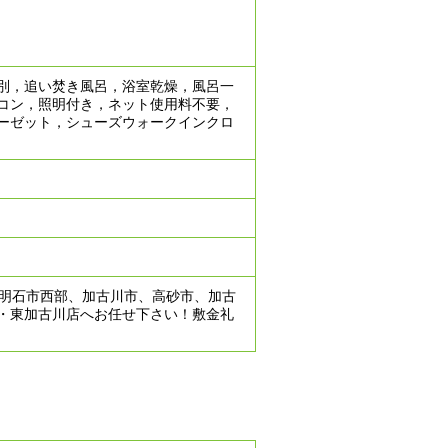
別，追い焚き風呂，浴室乾燥，風呂一
コン，照明付き，ネット使用料不要，
ーゼット，シューズウォークインクロ
！明石市西部、加古川市、高砂市、加古
・東加古川店へお任せ下さい！敷金礼