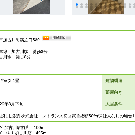
市加古川町溝之口580
本線 加古川駅 徒歩8分
古川駅 徒歩8分
洋室(3.1畳)
建物構造
部屋向き
26年8月下旬
入居条件
利用必須 株式会社エントランス初回家賃総額50%(保証人なしの場合10
ｱｲ 加古川駅前店 100m
ﾟｰﾏﾙﾊﾁ 加古川店 495m