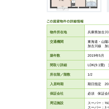
物件所在地
兵庫県加古川
交通機関
東海道・山陽
加古川線 加
築年数
2019年5月
間取り詳細
LDK(9.1畳) 
所在階／階数
1/2
入居時期
期日指定 20
保証会社
必須 保証会社
周辺施設
スーパー：ﾏﾙ
スーパー：ｽｰﾊ