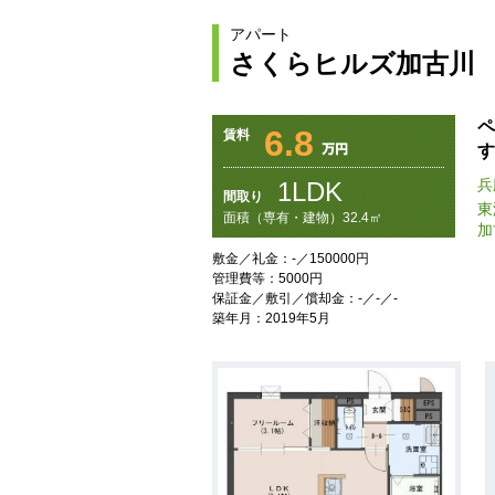
アパート
さくらヒルズ加古川
ペ
6.8
賃料
す
兵
1LDK
間取り
東
面積（専有・建物）32.4㎡
加
敷金／礼金：-／150000円
管理費等：5000円
保証金／敷引／償却金：-／-／-
築年月：2019年5月