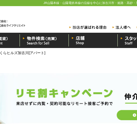
JR山陽本線・山陽電鉄本線の沿線を中心に加古川市・姫路・高砂・
くらヒルズ加古川[アパート]