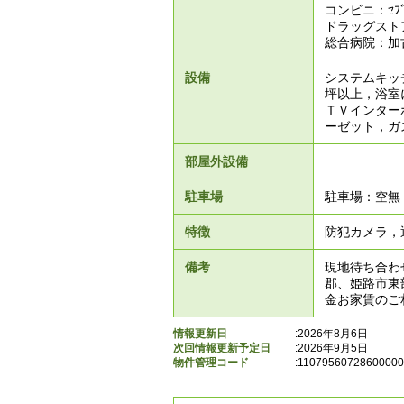
コンビニ：ｾﾌﾞ
ドラッグストア
総合病院：加
設備
システムキッ
坪以上，浴室
ＴＶインター
ーゼット，ガス
部屋外設備
駐車場
駐車場：空無
特徴
防犯カメラ，
備考
現地待ち合わ
郡、姫路市東
金お家賃のご
情報更新日
:2026年8月6日
次回情報更新予定日
:2026年9月5日
物件管理コード
:
1107956072860000