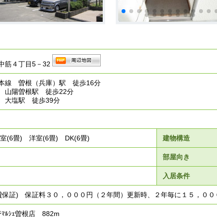
中筋４丁目5－32
本線 曽根（兵庫）駅 徒歩16分
 山陽曽根駅 徒歩22分
 大塩駅 徒歩39分
室(6畳) 洋室(6畳) DK(6畳)
建物構造
部屋向き
入居条件
賃貸保証) 保証料３０，０００円（２年間）更新時、２年毎に１５，００
ﾏﾙｼｪ曽根店 882m