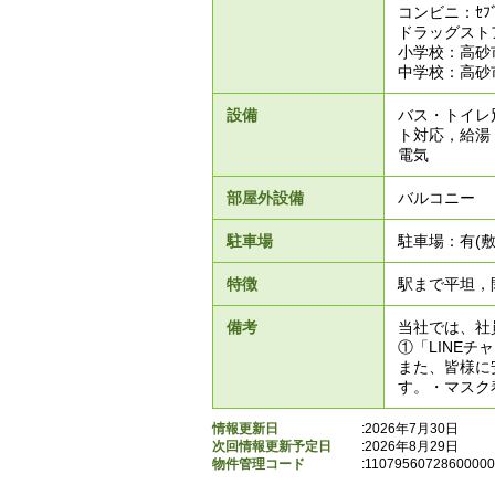
コンビニ：ｾﾌﾞ
ドラッグストア：A
小学校：高砂
中学校：高砂
設備
バス・トイレ
ト対応，給湯
電気
部屋外設備
バルコニー
駐車場
駐車場：有(
特徴
駅まで平坦，
備考
当社では、社
①「LINE
また、皆様に
す。・マスク
情報更新日
:2026年7月30日
次回情報更新予定日
:2026年8月29日
物件管理コード
:
1107956072860000