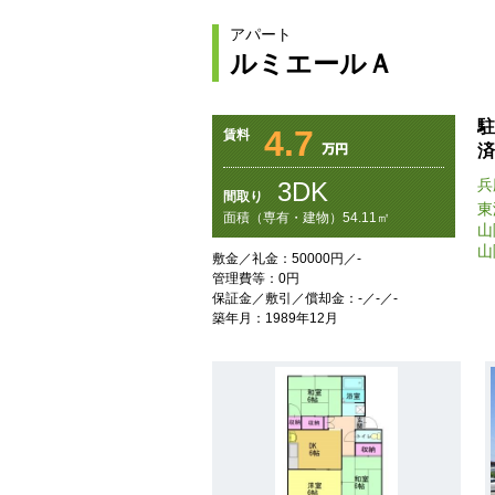
アパート
ルミエールＡ
駐
4.7
賃料
済
兵
3DK
間取り
東
面積（専有・建物）54.11㎡
山
山
敷金／礼金：50000円／-
管理費等：0円
保証金／敷引／償却金：-／-／-
築年月：1989年12月