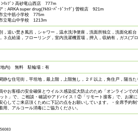
ﾝｲﾚﾌﾞﾝ 高砂竜山西店 777m
RKA super drug(ｱﾙｶｽｰﾊﾟｰﾄﾞﾗｯｸﾞ) 曽根店 921m
市立中筋小学校 775m
市立竜山中学校 1213m
別，追い焚き風呂，シャワー，温水洗浄便座，洗面所独立，洗面化粧台
，３点給湯，フローリング，室内洗濯機置場，押入，収納有，ガス(プロパ
敷地内) 無料 駐輪場：有
閑静な住宅街，平坦地，最上階，上階無し，２Ｆ以上，角住戸，陽当たり
員やお客様の安全確保とウイルス感染拡大防止のため「オンラインでの
チャット」で、ご相談・確認やアドバイス！②「リモート接客」で、お家
安心してご来店頂くために下記の点をお願いしています。・全席予約制
着用、アルコール消毒にご協力ください。
056083