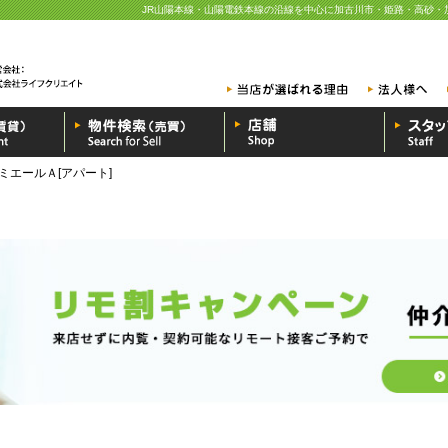
JR山陽本線・山陽電鉄本線の沿線を中心に加古川市・姫路・高砂・
ミエールＡ[アパート]