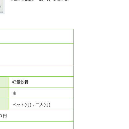
軽量鉄骨
南
ペット(可)，二人(可)
０円