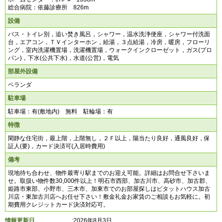
総合病院：依藤診療所 826m
設備
バス・トイレ別，追い焚き風呂，シャワー，温水洗浄便座，シャワー付洗面
台，エアコン，ＴＶインターホン，給湯，３点給湯，冷房，暖房，フローリ
ング，室内洗濯機置場，洗濯機置場，ウォークインクローゼット，ガス(プロ
パン)，下水(公共下水)，水道(公営)，電気
部屋外設備
ベランダ
駐車場
駐車場：有(敷地内) 無料 駐輪場：有
特徴
閑静な住宅街，最上階，上階無し，２Ｆ以上，陽当たり良好，通風良好，保
証人(要)，カード決済可(入居時費用)
備考
現地待ち合わせ、物件最寄り駅までのお迎え可能。詳細はお問合せ下さいま
せ。取扱い物件数30,000件以上！明石市西部、加古川市、高砂市、加古郡、
姫路市東部、小野市、三木市、加東市でのお部屋探しはピタットハウス加古
川店・東加古川店へお任せ下さい！敷金礼金お家賃のご相談もお気軽に。初
期費用クレジットカード決済対応可。
情報更新日
:2026年8月3日