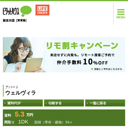
アパート
ウェルヴィラ
5.3
賃料
1DK
間取り
面積（専有・建物）34㎡