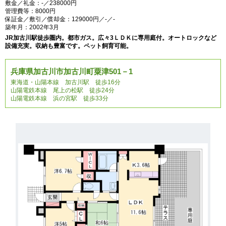
敷金／礼金：-／238000円
管理費等：8000円
保証金／敷引／償却金：129000円／-／-
築年月：2002年3月
JR加古川駅徒歩圏内。都市ガス。広々3ＬＤＫに専用庭付。オートロックなど
設備充実。収納も豊富です。ペット飼育可能。
兵庫県加古川市加古川町粟津501－1
東海道・山陽本線 加古川駅 徒歩16分
山陽電鉄本線 尾上の松駅 徒歩24分
山陽電鉄本線 浜の宮駅 徒歩33分