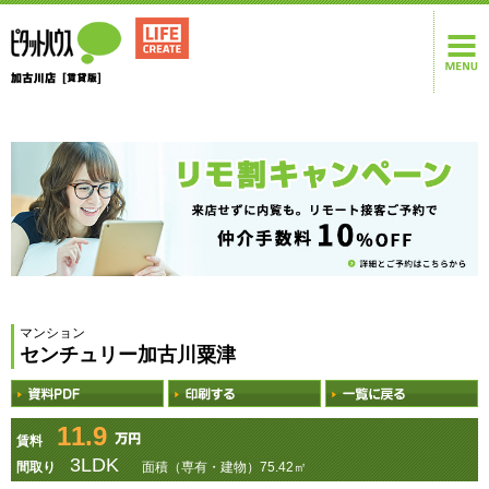
マンション
センチュリー加古川粟津
11.9
賃料
3LDK
間取り
面積（専有・建物）75.42㎡