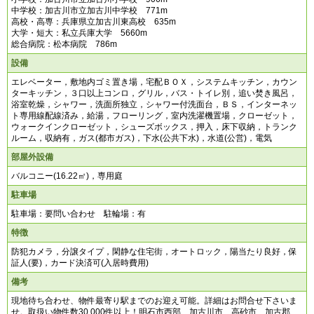
中学校：加古川市立加古川中学校 771m
高校・高専：兵庫県立加古川東高校 635m
大学・短大：私立兵庫大学 5660m
総合病院：松本病院 786m
設備
エレベーター，敷地内ゴミ置き場，宅配ＢＯＸ，システムキッチン，カウン
ターキッチン，３口以上コンロ，グリル，バス・トイレ別，追い焚き風呂，
浴室乾燥，シャワー，洗面所独立，シャワー付洗面台，ＢＳ，インターネッ
ト専用線配線済み，給湯，フローリング，室内洗濯機置場，クローゼット，
ウォークインクローゼット，シューズボックス，押入，床下収納，トランク
ルーム，収納有，ガス(都市ガス)，下水(公共下水)，水道(公営)，電気
部屋外設備
バルコニー(16.22㎡)，専用庭
駐車場
駐車場：要問い合わせ 駐輪場：有
特徴
防犯カメラ，分譲タイプ，閑静な住宅街，オートロック，陽当たり良好，保
証人(要)，カード決済可(入居時費用)
備考
現地待ち合わせ、物件最寄り駅までのお迎え可能。詳細はお問合せ下さいま
せ。取扱い物件数30,000件以上！明石市西部、加古川市、高砂市、加古郡、