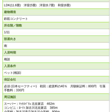
LDK(11.6畳) 洋室(5畳) 洋室(6.7畳) 和室(6畳)
建物構造
鉄筋コンクリート
所在階／階数
1/11
部屋向き
南
入居時期
相談
入居条件
ペット(相談)
保証会社
必須 (日本セーフティー) 初回：総賃料の40％ 月額保証料：800円 引落
手数料：330円
周辺施設
スーパー：ﾏｯｸｽﾊﾞﾘｭ 北在家店 462m
コンビニ：ﾛｰｿﾝ 加古川北在家店 385m
小学校：加古川市立加古川小学校 906m