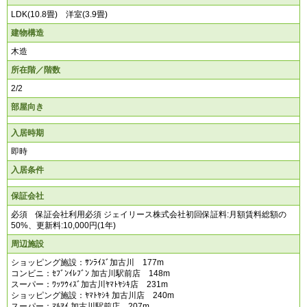
LDK(10.8畳) 洋室(3.9畳)
建物構造
木造
所在階／階数
2/2
部屋向き
入居時期
即時
入居条件
保証会社
必須 保証会社利用必須 ジェイリース株式会社初回保証料:月額賃料総額の
50%、更新料:10,000円(1年)
周辺施設
ショッピング施設：ｻﾝﾗｲｽﾞ加古川 177m
コンビニ：ｾﾌﾞﾝｲﾚﾌﾞﾝ 加古川駅前店 148m
スーパー：ﾜｯﾂｳｨｽﾞ加古川ﾔﾏﾄﾔｼｷ店 231m
ショッピング施設：ﾔﾏﾄﾔｼｷ 加古川店 240m
スーパー：ﾏﾙｱｲ 加古川駅前店 207m