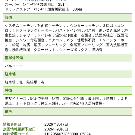
スーパー：ｽｰﾊﾟｰﾏﾙﾊﾁ 加古川店 251m
ドラッグストア：ﾏﾂﾓﾄｷﾖｼ 加古川駅前店 306m
設備
システムキッチン，対面式キッチン，カウンターキッチン，３口以上コン
ロ，ＩＨクッキングヒーター，バス・トイレ別，バス有，追い焚き風呂，浴
室乾燥，シャワー，トイレ有，温水洗浄便座，洗面台，洗面所独立，洗面化
粧台，シャワー付洗面台，エアコン，ネット使用料不要，ＴＶインターホ
ン，給湯，冷房，暖房，フローリング，全居室フローリング，室内洗濯機置
場，洗濯機置場，クローゼット，シューズボックス，収納有
部屋外設備
バルコニー
駐車場
駐車場：無 駐輪場：有
特徴
デザイナーズ，駅まで平坦，駅前，閑静な住宅街，最上階，上階無し，２Ｆ
以上，オートロック，保証人(要)，カード決済可(入居時費用)
備考
情報更新日
:2026年8月7日
次回情報更新予定日
:2026年9月6日
物件管理コード
:
1107956072860000105824