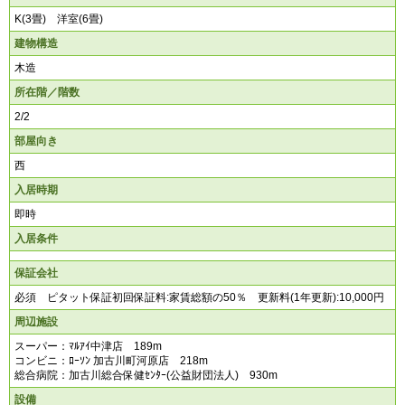
K(3畳) 洋室(6畳)
建物構造
木造
所在階／階数
2/2
部屋向き
西
入居時期
即時
入居条件
保証会社
必須 ピタット保証初回保証料:家賃総額の50％ 更新料(1年更新):10,000円
周辺施設
スーパー：ﾏﾙｱｲ中津店 189m
コンビニ：ﾛｰｿﾝ 加古川町河原店 218m
総合病院：加古川総合保健ｾﾝﾀｰ(公益財団法人) 930m
設備