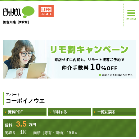
アパート
コーポイノウエ
3.5
賃料
1K
間取り
面積（専有・建物）19.8㎡