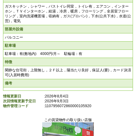
ガスキッチン，シャワー，バストイレ同室，トイレ有，エアコン，インター
ホン，ＴＶインターホン，給湯，冷房，暖房，フローリング，全居室フロー
リング，室内洗濯機置場，収納有，ガス(プロパン)，下水(公共下水)，水道(公
営)，電気
部屋外設備
バルコニー
駐車場
駐車場：有(敷地内) 4000円/月～ 駐輪場：有
特徴
閑静な住宅街，上階無し，２Ｆ以上，陽当たり良好，保証人(要)，カード決済
可(入居時費用)
備考
情報更新日
:2026年8月4日
次回情報更新予定日
:2026年9月3日
物件管理コード
:
1107956072860000105920
この賃貸物件の取り扱い店舗