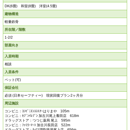
DK(6畳) 和室(8畳) 洋室(4.5畳)
建物構造
軽量鉄骨
所在階／階数
1-2/2
部屋向き
入居時期
相談
入居条件
ペット(可)
保証会社
必須 (日本セーフティー) 現状回復プラン2ヶ月分
周辺施設
コンビニ：ｺﾝﾋﾞﾆｴﾝｽｽﾄｱｰはりまや 105m
コンビニ：ｾﾌﾞﾝｲﾚﾌﾞﾝ 加古川尾上養田店 618m
ドラッグストア：つつじ薬局 尾上 595m
コンビニ：ﾌｧﾐﾘｰﾏｰﾄ 加古川長田店 522m
ドラッグストア：ﾃｨｴｽ調剤薬局尾上店 656m