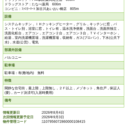
ドラッグストア：たなべ薬局 606m
コンビニ：ﾌｧﾐﾘｰﾏｰﾄ 加古川あいおい橋店 805m
設備
システムキッチン，ＩＨクッキングヒーター，グリル，キッチンに窓，バ
ス・トイレ別，浴室に窓，トイレ有，温水洗浄便座，洗面台，洗面所独立，
洗面化粧台，エアコン，エアコン２台，エアコン３台，ＴＶインターホン，
給湯，室内洗濯機置場，洗濯機置場，収納有，ガス(プロパン)，下水(公共下
水)，水道(公営)，電気
部屋外設備
バルコニー
駐車場
駐車場：有(敷地内) 無料
特徴
閑静な住宅街，最上階，上階無し，２Ｆ以上，メゾネット，角住戸，保証人
(要)，カード決済可(入居時費用)
備考
情報更新日
:2026年8月4日
次回情報更新予定日
:2026年9月3日
物件管理コード
:
1107956072860000108415