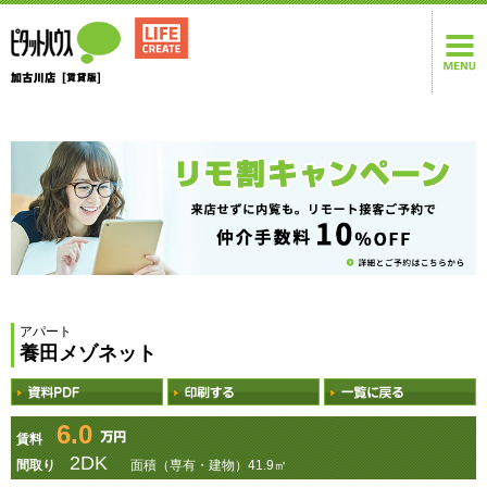
アパート
養田メゾネット
6.0
賃料
2DK
間取り
面積（専有・建物）41.9㎡