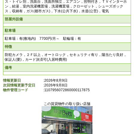
ス・トイレ別，洗面台，洗面所独立，エアコン，照明付き，ＴＶインターホ
ン，給湯，室内洗濯機置場，洗濯機置場，クローゼット，シューズボック
ス，収納有，ガス(都市ガス)，下水(公共下水)，水道(公営)，電気
部屋外設備
駐車場
駐車場：有(敷地内) 7700円/月～ 駐輪場：有
特徴
防犯カメラ，２Ｆ以上，オートロック，セキュリティ有り，陽当たり良好，
保証人(要)，カード決済可(入居時費用)
備考
情報更新日
:2026年8月9日
次回情報更新予定日
:2026年9月8日
物件管理コード
:
1107956072860000117875
この賃貸物件の取り扱い店舗