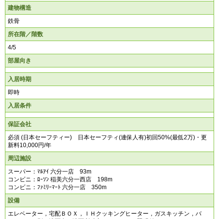
建物構造
鉄骨
所在階／階数
4/5
部屋向き
入居時期
即時
入居条件
保証会社
必須 (日本セーフティー) 日本セーフティ(連保人有)初回50%(最低2万)・更
新料10,000円/年
周辺施設
スーパー：ﾏﾙｱｲ 六分一店 93m
コンビニ：ﾛｰｿﾝ 稲美六分一西店 198m
コンビニ：ﾌｧﾐﾘｰﾏｰﾄ 六分一店 350m
設備
エレベーター，宅配ＢＯＸ，ＩＨクッキングヒーター，ガスキッチン，バ