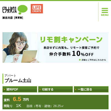
アパート
ブルーム土山
6.5
賃料
1K
間取り
面積（専有・建物）26.25㎡