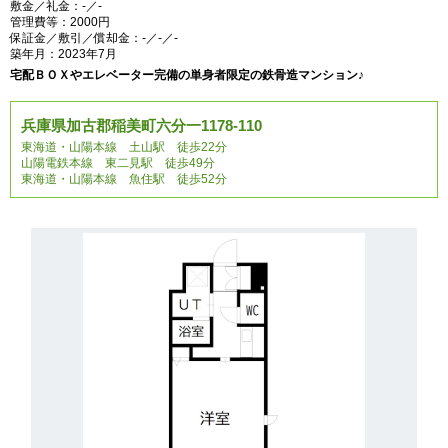
敷金／礼金：-／-
管理費等：2000円
保証金／敷引／償却金：-／-／-
築年月：2023年7月
宅配ＢＯＸやエレベーター完備の単身者限定の鉄骨造マンション♪
兵庫県加古郡稲美町六分一1178-110
東海道・山陽本線 土山駅 徒歩22分
山陽電鉄本線 東二見駅 徒歩49分
東海道・山陽本線 魚住駅 徒歩52分