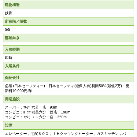
建物構造
鉄骨
所在階／階数
5/5
部屋向き
入居時期
即時
入居条件
保証会社
必須 (日本セーフティー) 日本セーフティ(連保人有)初回50%(最低2万)・更
新料10,000円/年
周辺施設
スーパー：ﾏﾙｱｲ 六分一店 93m
コンビニ：ﾛｰｿﾝ 稲美六分一西店 198m
コンビニ：ﾌｧﾐﾘｰﾏｰﾄ 六分一店 350m
設備
エレベーター，宅配ＢＯＸ，ＩＨクッキングヒーター，ガスキッチン，バ