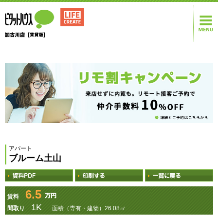
アパート
ブルーム土山
6.5
賃料
1K
間取り
面積（専有・建物）26.08㎡