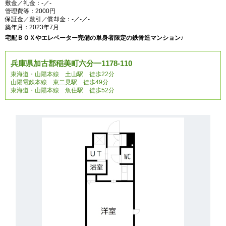
敷金／礼金：-／-
管理費等：2000円
保証金／敷引／償却金：-／-／-
築年月：2023年7月
宅配ＢＯＸやエレベーター完備の単身者限定の鉄骨造マンション♪
兵庫県加古郡稲美町六分一1178-110
東海道・山陽本線 土山駅 徒歩22分
山陽電鉄本線 東二見駅 徒歩49分
東海道・山陽本線 魚住駅 徒歩52分