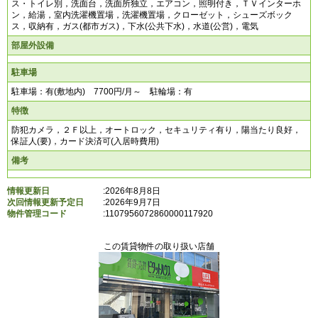
ス・トイレ別，洗面台，洗面所独立，エアコン，照明付き，ＴＶインターホ
ン，給湯，室内洗濯機置場，洗濯機置場，クローゼット，シューズボック
ス，収納有，ガス(都市ガス)，下水(公共下水)，水道(公営)，電気
部屋外設備
駐車場
駐車場：有(敷地内) 7700円/月～ 駐輪場：有
特徴
防犯カメラ，２Ｆ以上，オートロック，セキュリティ有り，陽当たり良好，
保証人(要)，カード決済可(入居時費用)
備考
情報更新日
:2026年8月8日
次回情報更新予定日
:2026年9月7日
物件管理コード
:
1107956072860000117920
この賃貸物件の取り扱い店舗