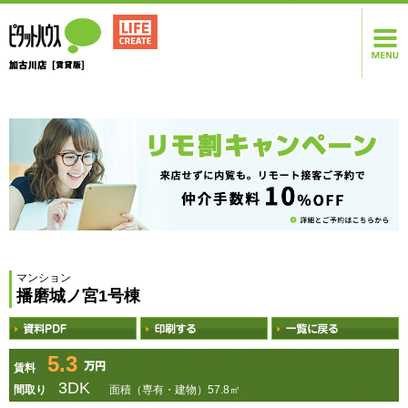
マンション
播磨城ノ宮1号棟
5.3
賃料
3DK
間取り
面積（専有・建物）57.8㎡