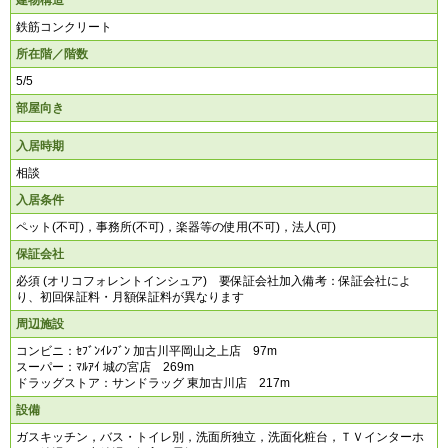
鉄筋コンクリート
所在階／階数
5/5
部屋向き
入居時期
相談
入居条件
ペット(不可)，事務所(不可)，楽器等の使用(不可)，法人(可)
保証会社
必須 (オリコフォレントインシュア) 要保証会社加入備考：保証会社によ
り、初回保証料・月額保証料が異なります
周辺施設
コンビニ：ｾﾌﾞﾝｲﾚﾌﾞﾝ 加古川平岡山之上店 97m
スーパー：ﾏﾙｱｲ 城の宮店 269m
ドラッグストア：サンドラッグ 東加古川店 217m
設備
ガスキッチン，バス・トイレ別，洗面所独立，洗面化粧台，ＴＶインターホ