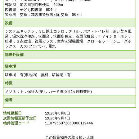
郵便局：加古川別府郵便局 469m
図書館：子ども図書館 604m
警察署・交番：加古川警察署別府交番 867m
設備
システムキッチン，３口以上コンロ，グリル，バス・トイレ別，追い焚き風
呂，温水洗浄便座，洗面台，洗面所独立，洗面化粧台，ＴＶインターホン，
給湯，３点給湯，複層ガラス，室内洗濯機置場，クローゼット，シューズボ
ックス，ガス(プロパン)，電気
部屋外設備
駐車場
駐車場：有(敷地内) 無料 駐輪場：有
特徴
メゾネット，保証人(要)，カード決済可(入居時費用)
備考
情報更新日
:2026年8月8日
次回情報更新予定日
:2026年9月7日
物件管理コード
:
1107956072860000119446
この賃貸物件の取り扱い店舗