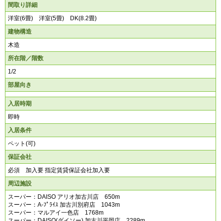
間取り詳細
洋室(6畳) 洋室(5畳) DK(8.2畳)
建物構造
木造
所在階／階数
1/2
部屋向き
入居時期
即時
入居条件
ペット(可)
保証会社
必須 加入要 指定賃貸保証会社加入要
周辺施設
スーパー：DAISO アリオ加古川店 650m
スーパー：A-ﾌﾟﾗｲｽ 加古川別府店 1043m
スーパー：マルアイ一色店 1768m
スーパー：DAISO(ダイソー) 加古川平岡店 2289m