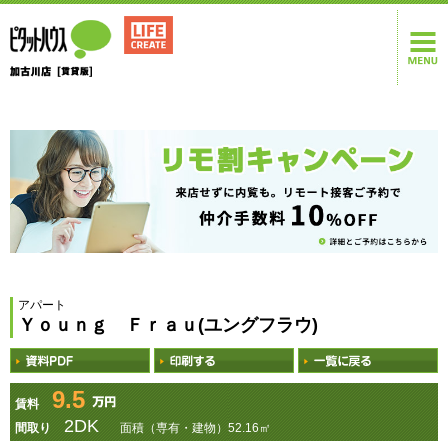
アパート
Ｙｏｕｎｇ Ｆｒａｕ(ユングフラウ)
9.5
賃料
2DK
間取り
面積（専有・建物）52.16㎡