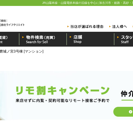
JR山陽本線・山陽電鉄本線の沿線を中心に加古川市・姫路・高砂・
磨城ノ宮3号棟 [マンション]