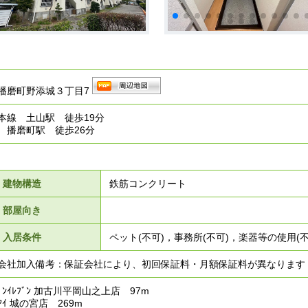
播磨町野添城３丁目7
本線 土山駅 徒歩19分
 播磨町駅 徒歩26分
建物構造
鉄筋コンクリート
部屋向き
入居条件
ペット(不可)，事務所(不可)，楽器等の使用(不
会社加入備考：保証会社により、初回保証料・月額保証料が異なります
ﾝｲﾚﾌﾞﾝ 加古川平岡山之上店 97m
ｲ 城の宮店 269m