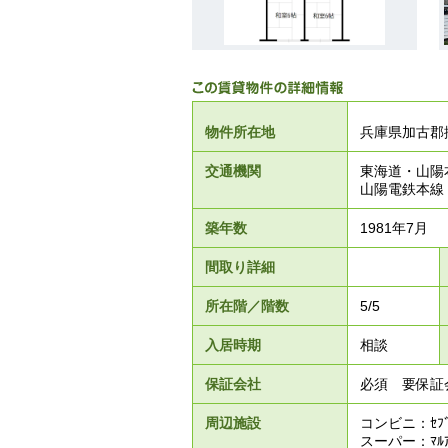
物件所在地
兵庫県加古郡
交通機関
東海道・山陽
山陽電鉄本線
築年数
1981年7月
間取り詳細
所在階／階数
5/5
入居時期
相談
保証会社
必須 要保証
周辺施設
コンビニ：ｾﾌﾞ
スーパー：ﾏﾙｱ