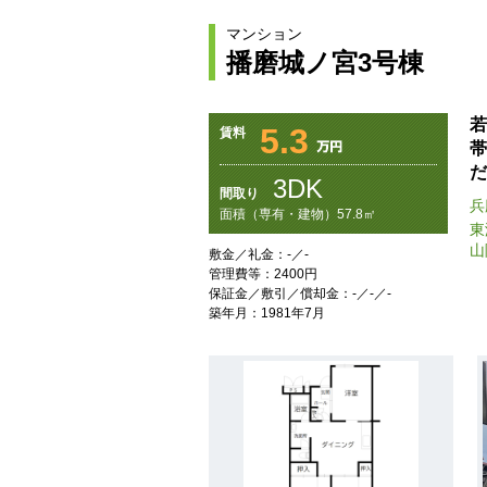
マンション
播磨城ノ宮3号棟
若
5.3
賃料
帯
だ
3DK
間取り
兵
面積（専有・建物）57.8㎡
東
山
敷金／礼金：-／-
管理費等：2400円
保証金／敷引／償却金：-／-／-
築年月：1981年7月