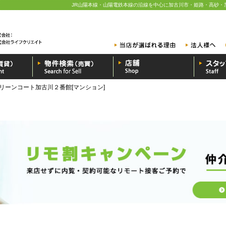
JR山陽本線・山陽電鉄本線の沿線を中心に加古川市・姫路・高砂・
リーンコート加古川２番館[マンション]