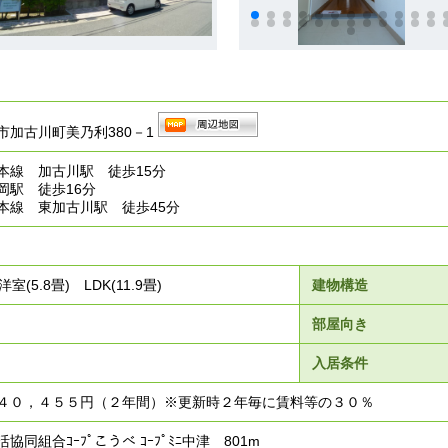
市加古川町美乃利380－1
本線 加古川駅 徒歩15分
岡駅 徒歩16分
本線 東加古川駅 徒歩45分
洋室(5.8畳) LDK(11.9畳)
建物構造
部屋向き
入居条件
４０，４５５円（２年間）※更新時２年毎に賃料等の３０％
同組合ｺｰﾌﾟこうべ ｺｰﾌﾟﾐﾆ中津 801m