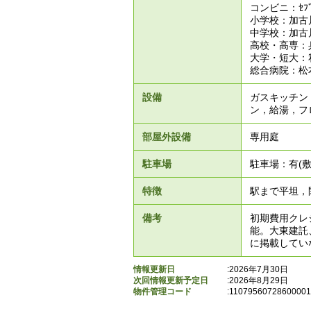
コンビニ：ｾﾌﾞ
小学校：加古
中学校：加古
高校・高専：
大学・短大：私
総合病院：松本
設備
ガスキッチン
ン，給湯，フ
部屋外設備
専用庭
駐車場
駐車場：有(敷
特徴
駅まで平坦，
備考
初期費用クレ
能。大東建託
に掲載してい
情報更新日
:2026年7月30日
次回情報更新予定日
:2026年8月29日
物件管理コード
:
11079560728600001