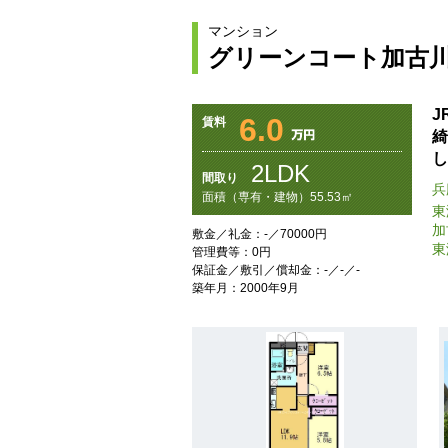
マンション
グリーンコート加古
J
6.0
賃料
綺
し
2LDK
間取り
兵
面積（専有・建物）55.53㎡
東
加
敷金／礼金：-／70000円
東
管理費等：0円
保証金／敷引／償却金：-／-／-
築年月：2000年9月