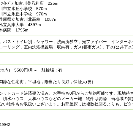
ﾝｲﾚﾌﾞﾝ 加古川美乃利店 225m
川市立氷丘小学校 570m
川市立氷丘中学校 970m
兵庫県立加古川北高校 1087m
立兵庫大学 4397m
病院 1795m
，バス・トイレ別，シャワー，洗面所独立，光ファイバー，インターネ
ローリング，室内洗濯機置場，収納有，ガス(都市ガス)，下水(公共下水)
地内) 5500円/月～ 駐輪場：有
閑静な住宅街，平坦地，陽当たり良好，保証人(要)
ジットカード決済導入済み。お手持ち0円からご契約可能です。現地待
、積水ハウス、大和ハウスなどのメーカー施工物件は勿論、当地域の賃
ない物件もお取扱いございます。お部屋探しは複数社回るよりも、ピタッ
19942