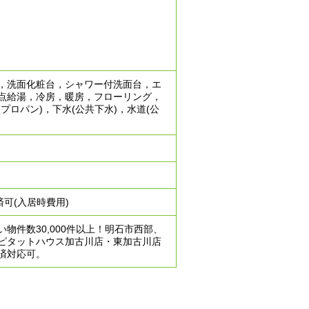
，洗面化粧台，シャワー付洗面台，エ
点給湯，冷房，暖房，フローリング，
ロパン)，下水(公共下水)，水道(公
可(入居時費用)
件数30,000件以上！明石市西部、
ピタットハウス加古川店・東加古川店
済対応可。