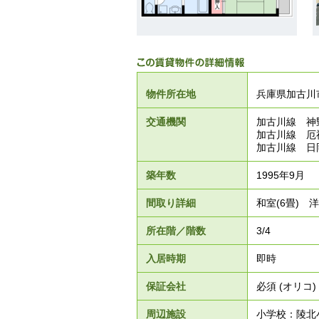
物件所在地
兵庫県加古川市
交通機関
加古川線 神
加古川線 厄
加古川線 日
築年数
1995年9月
間取り詳細
和室(6畳) 洋室
所在階／階数
3/4
入居時期
即時
保証会社
必須 (オリコ
周辺施設
小学校：陵北小