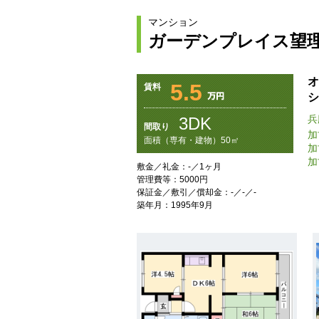
マンション
ガーデンプレイス望
オ
5.5
賃料
シ
兵
3DK
間取り
加
面積（専有・建物）50㎡
加
加
敷金／礼金：-／1ヶ月
管理費等：5000円
保証金／敷引／償却金：-／-／-
築年月：1995年9月