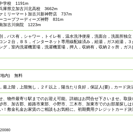
学校 1191m
兵庫県立加古川北高校 3662m
ァミリーマート加古川新神野店 737m
ーコープフーディーズ神野 831m
加古川病院 1223m
別，バス有，シャワー，トイレ有，温水洗浄便座，洗面台，洗面所独立
コン２台，ＢＳ，インターネット専用線配線済み，給湯，ガス給湯，３
ング，室内洗濯機置場，洗濯機置場，押入，収納有，収納２ヶ所，ガス(プ
敷地内) 無料
，最上階，上階無し，２Ｆ以上，陽当たり良好，保証人(要)，カード決済
せ、物件最寄り駅までのお迎え可能。詳細はお問合せ下さいませ。取扱い物
砂市、加古郡、姫路市東部、小野市、三木市、加東市でのお部屋探しは
い！敷金礼金お家賃のご相談もお気軽に。初期費用クレジットカード決
120080