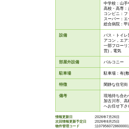
中学校：山手中
高校・高専：
コンビニ：フ
スーパー：エ
総合病院：甲南
設備
バス・トイレ
アコン，エア
一部フローリ
営)，電気
部屋外設備
バルコニー
駐車場
駐車場：有(
特徴
閑静な住宅街
備考
現地待ち合わ
加古川市、高
へお任せ下さ
情報更新日
:2026年7月26日
次回情報更新予定日
:2026年8月25日
物件管理コード
:
1107956072860000