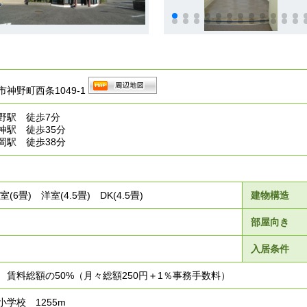
神野町西条1049-1
野駅 徒歩7分
神駅 徒歩35分
岡駅 徒歩38分
(6畳) 洋室(4.5畳) DK(4.5畳)
建物構造
部屋向き
入居条件
) 賃料総額の50%（月々総額250円＋1％事務手数料）
学校 1255m