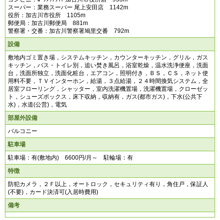
スーパー：業務スーパー 尾上安田店 1142m
役所：加古川市役所 1105m
郵便局：加古川郵便局 881m
警察署・交番：加古川警察署鳩里交番 792m
設備
敷地内ゴミ置き場，システムキッチン，カウンターキッチン，グリル，ガス
キッチン，バス・トイレ別，追い焚き風呂，浴室乾燥，温水洗浄便座，洗面
台，洗面所独立，洗面化粧台，エアコン，照明付き，ＢＳ，ＣＳ，ネット使
用料不要，ＴＶインターホン，給湯，３点給湯，２４時間換気システム，全
居室フローリング，シャッター，室内洗濯機置場，洗濯機置場，クローゼッ
ト，シューズボックス，床下収納，収納有，ガス(都市ガス)，下水(公共下
水)，水道(公営)，電気
部屋外設備
バルコニー
駐車場
駐車場：有(敷地内) 6600円/月～ 駐輪場：有
特徴
防犯カメラ，２Ｆ以上，オートロック，セキュリティ有り，角住戸，保証人
(不要)，カード決済可(入居時費用)
備考