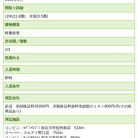
間取り詳細
LDK(11.8畳) 洋室(5.5畳)
建物構造
軽量鉄骨
所在階／階数
2/3
部屋向き
入居時期
即時
入居条件
保証会社
必須 初回保証料35000円、月額保証料賃料等総額の１％＋800円/月(その他
商品あり)
周辺施設
コンビニ：ｾﾌﾞﾝｲﾚﾌﾞﾝ 加古川市役所南店 514m
スーパー：マルアイ野口店 752m
コンビニ：ﾛｰｿﾝｻﾃﾗｲﾄ 加古川市役所店 953m