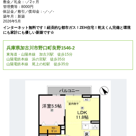
敷金／礼金：-／2ヶ月
管理費等：8000円
保証金／敷引／償却金：-／-／-
築年月：新築
2026年5月
インターネット無料です！経済的な都市ガス！ZEH住宅！乾太くん完備と環境
にも家計にも優しい新築です☆
兵庫県加古川市野口町良野1546-2
東海道・山陽本線 加古川駅 徒歩15分
山陽電鉄本線 浜の宮駅 徒歩35分
山陽電鉄本線 尾上の松駅 徒歩35分