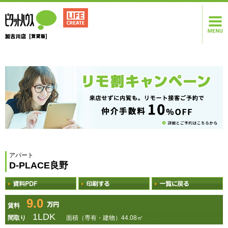
アパート
D-PLACE良野
9.0
賃料
1LDK
間取り
面積（専有・建物）44.08㎡