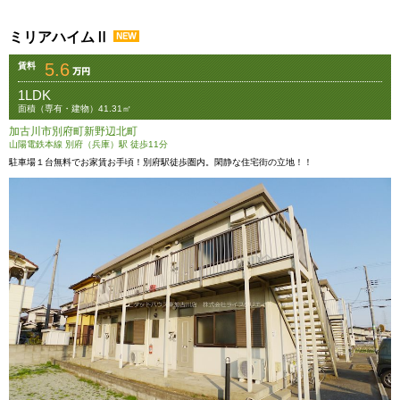
ミリアハイムⅡ
5.6
賃料
1LDK
面積（専有・建物）41.31㎡
加古川市別府町新野辺北町
山陽電鉄本線 別府（兵庫）駅 徒歩11分
駐車場１台無料でお家賃お手頃！別府駅徒歩圏内。閑静な住宅街の立地！！