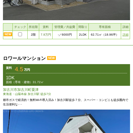
チェック
所在階
賃料
管理費／共益費
間取り
専有面積
詳細
2階
7.9万円
2LDK
詳細
-
／6000円
62.71㎡
（18.96坪）
ロワールマンション
4.5
賃料
1DK
面積（専有・建物）31.72㎡
加古川市加古川町粟津
東海道・山陽本線 加古川駅 徒歩7分
都市ガスで経済的！無料Wi-Fi導入済み！加古川駅徒歩７分、スーパー・コンビニも徒歩圏内で
生活便利な･･･