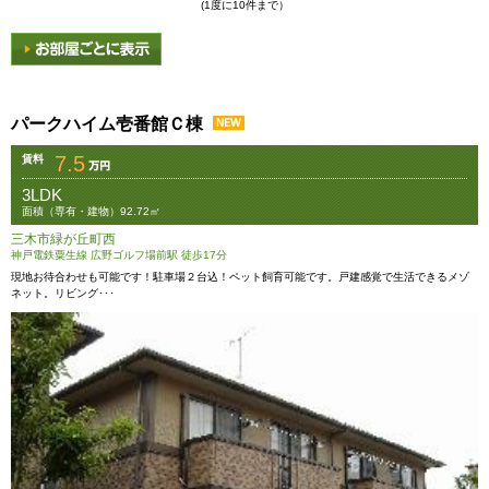
(1度に10件まで）
パークハイム壱番館Ｃ棟
7.5
賃料
3LDK
面積（専有・建物）92.72㎡
三木市緑が丘町西
神戸電鉄粟生線 広野ゴルフ場前駅 徒歩17分
現地お待合わせも可能です！駐車場２台込！ペット飼育可能です。戸建感覚で生活できるメゾ
ネット。リビング･･･