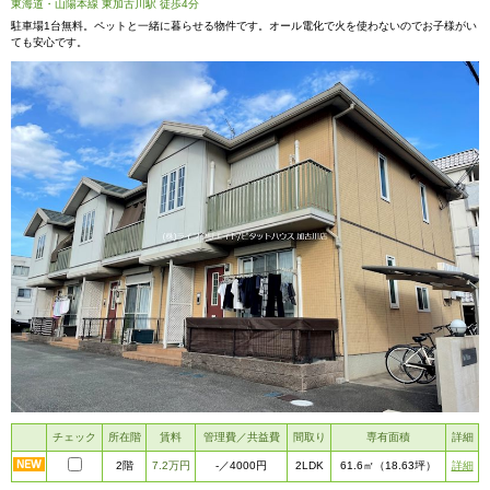
東海道・山陽本線 東加古川駅 徒歩4分
駐車場1台無料。ペットと一緒に暮らせる物件です。オール電化で火を使わないのでお子様がい
ても安心です。
チェック
所在階
賃料
管理費／共益費
間取り
専有面積
詳細
2階
7.2万円
2LDK
詳細
-
／4000円
61.6㎡
（18.63坪）