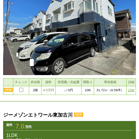
チェック
所在階
賃料
管理費／共益費
間取り
専有面積
詳細
2階
4.5万円
1DK
詳細
-
／0円
31.72㎡
（9.59坪）
ジーメゾンエトワール東加古川
7.0
賃料
1LDK