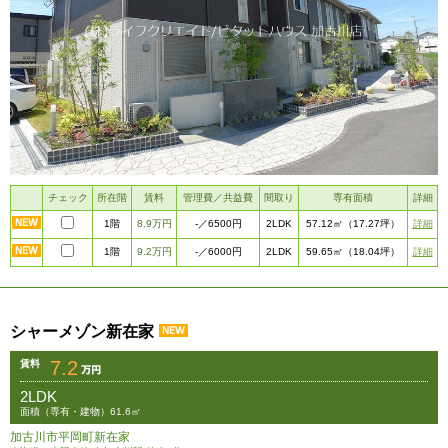
チェック
所在階
賃料
管理費／共益費
間取り
専有面積
詳細
1階
8.9万円
2LDK
詳細
-
／6500円
57.12㎡
（17.27坪）
1階
9.2万円
2LDK
詳細
-
／6000円
59.65㎡
（18.04坪）
シャーメゾン新在家
7.2
賃料
2LDK
面積（専有・建物）61.6㎡
加古川市平岡町新在家