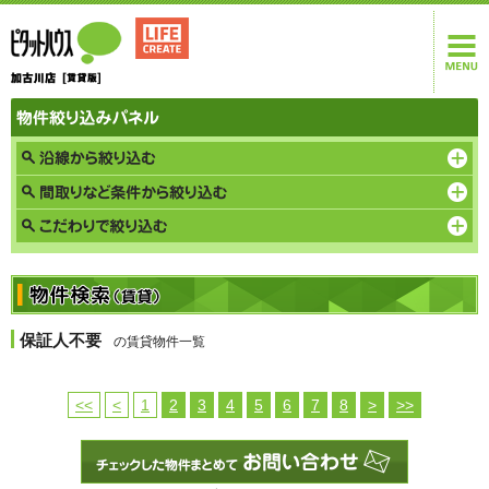
保証人不要
の賃貸物件一覧
<<
<
1
2
3
4
5
6
7
8
>
>>