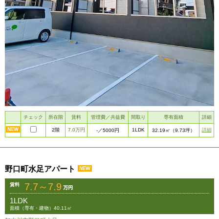
チェック
所在階
賃料
管理費／共益費
間取り
専有面積
詳細
2階
7.0万円
1LDK
詳細
-
／5000円
32.19㎡
（9.73坪）
野口町水足アパート
7.7～7.9
賃料
1LDK
面積（専有・建物）40.11㎡