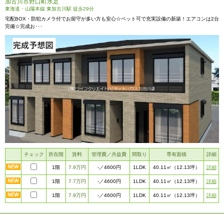
加古川市野口町水足
東海道・山陽本線 東加古川駅 徒歩29分
宅配BOX・防犯カメラ付でお留守が多い方も安心☆ペット可で充実設備の新築！エアコンは2台
完備☆完成お･･･
チェック
所在階
賃料
管理費／共益費
間取り
専有面積
詳細
1階
7.9万円
1LDK
詳細
-
／4600円
40.11㎡
（12.13坪）
1階
7.7万円
1LDK
詳細
-
／4600円
40.11㎡
（12.13坪）
1階
7.9万円
1LDK
詳細
-
／4600円
40.11㎡
（12.13坪）