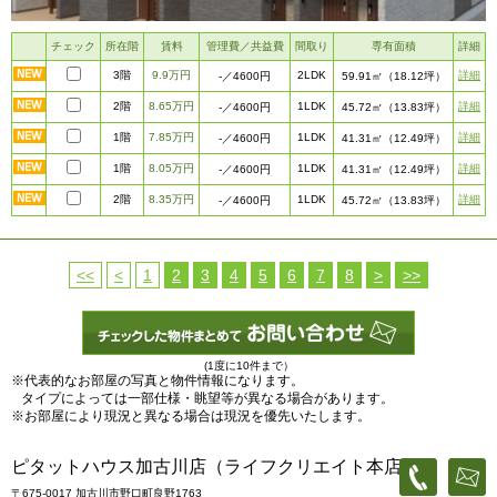
チェック
所在階
賃料
管理費／共益費
間取り
専有面積
詳細
3階
9.9万円
2LDK
詳細
-
／4600円
59.91㎡
（18.12坪）
2階
8.65万円
1LDK
詳細
-
／4600円
45.72㎡
（13.83坪）
1階
7.85万円
1LDK
詳細
-
／4600円
41.31㎡
（12.49坪）
1階
8.05万円
1LDK
詳細
-
／4600円
41.31㎡
（12.49坪）
2階
8.35万円
1LDK
詳細
-
／4600円
45.72㎡
（13.83坪）
<<
<
1
2
3
4
5
6
7
8
>
>>
(1度に10件まで）
※代表的なお部屋の写真と物件情報になります。
タイプによっては一部仕様・眺望等が異なる場合があります。
※お部屋により現況と異なる場合は現況を優先いたします。
ピタットハウス加古川店（ライフクリエイト本店）
〒675-0017 加古川市野口町良野1763