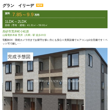
グラン イリーデ
7.85～9.9
賃料
1LDK～2LDK
面積（専有・建物）41.31㎡～59.91㎡
高砂市荒井町小松原
山陽電鉄本線 荒井（兵庫）駅 徒歩20分
宅配BOX・防犯カメラ付きでお留守が多い方にも安心☆充実設備でエアコンは2台完備です！ペ
ット可で嬉し･･･