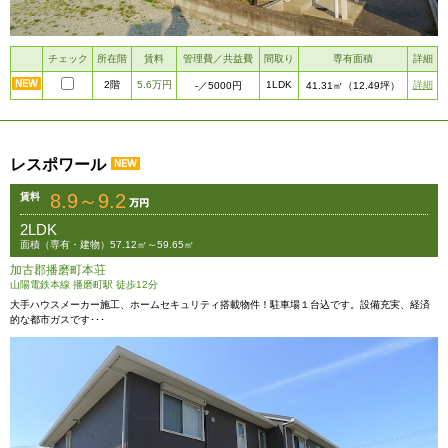
チェック
所在階
賃料
管理費／共益費
間取り
専有面積
詳細
2階
5.6万円
1LDK
詳細
-
／5000円
41.31㎡
（12.49坪）
レスポワール
8.9～9.2
賃料
2LDK
面積（専有・建物）57.12㎡～59.65㎡
加古郡播磨町本荘
山陽電鉄本線 播磨町駅 徒歩12分
大手ハウスメーカー施工、ホームセキュリティ搭載物件！駐車場１台込です。設備充実、経済
的な都市ガスです･･･