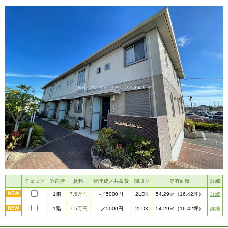
チェック
所在階
賃料
管理費／共益費
間取り
専有面積
詳細
1階
7.5万円
2LDK
詳細
-
／5000円
54.29㎡
（16.42坪）
1階
7.5万円
2LDK
詳細
-
／5000円
54.29㎡
（16.42坪）