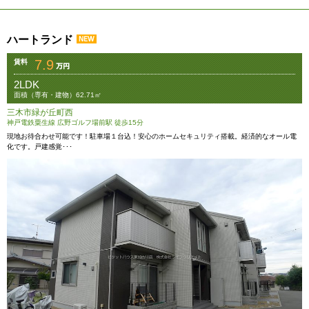
ハートランド
7.9
賃料
2LDK
面積（専有・建物）62.71㎡
三木市緑が丘町西
神戸電鉄粟生線 広野ゴルフ場前駅 徒歩15分
現地お待合わせ可能です！駐車場１台込！安心のホームセキュリティ搭載。経済的なオール電
化です。戸建感覚･･･