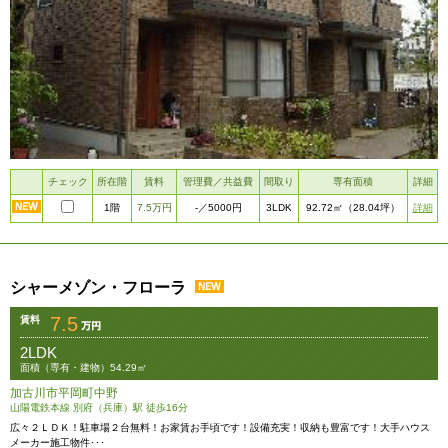
チェック
所在階
賃料
管理費／共益費
間取り
専有面積
詳細
1階
7.5万円
3LDK
詳細
-
／5000円
92.72㎡
（28.04坪）
シャーメゾン・フローラ
7.5
賃料
2LDK
面積（専有・建物）54.29㎡
加古川市平岡町中野
山陽電鉄本線 別府（兵庫）駅 徒歩16分
広々２ＬＤＫ！駐車場２台無料！お家賃お手頃です！設備充実！収納も豊富です！大手ハウス
メーカー施工物件･･･