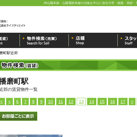
JR山陽本線・山陽電鉄本線の沿線を中心に加古川市・姫路・高砂・
磨町駅近郊
播磨町駅
近郊の賃貸物件一覧
<<
<
6
7
8
9
10
11
12
13
14
15
16
17
>