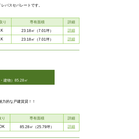
イレバスセパレートです。
取り
専有面積
詳細
1K
詳細
23.18㎡
（7.01坪）
1K
詳細
23.18㎡
（7.01坪）
建物）85.28㎡
が魅力的な戸建賃貸！！
取り
専有面積
詳細
DK
詳細
85.28㎡
（25.79坪）