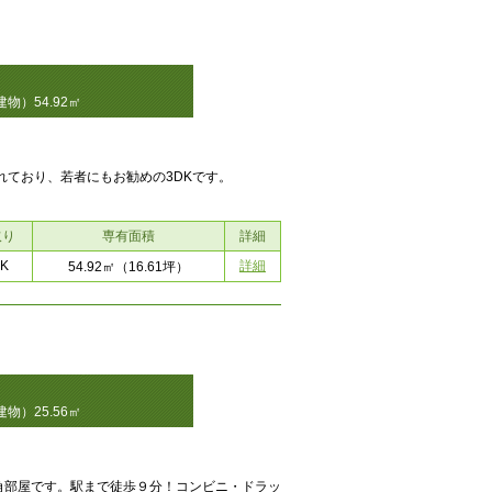
物）54.92㎡
れており、若者にもお勧めの3DKです。
取り
専有面積
詳細
K
詳細
54.92㎡
（16.61坪）
物）25.56㎡
角部屋です。駅まで徒歩９分！コンビニ・ドラッ