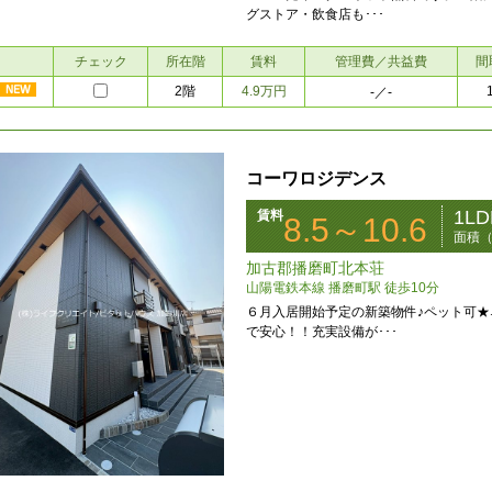
グストア・飲食店も･･･
チェック
所在階
賃料
管理費／共益費
間
2階
4.9万円
-
／-
コーワロジデンス
1L
賃料
8.5～10.6
面積（
加古郡播磨町北本荘
山陽電鉄本線 播磨町駅 徒歩10分
６月入居開始予定の新築物件♪ペット可
で安心！！充実設備が･･･