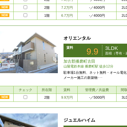
2階
7.2万円
2L
-
／4000円
1階
6.7万円
2L
-
／4000円
オリエンタル
3LDK
賃料
9.9
面積（専有・建
加古郡播磨町古田
山陽電鉄本線 播磨町駅 徒歩12分
駐車場1台無料、ネット無料・オール電化
メーカー施工の新築物･･･
チェック
所在階
賃料
管理費／共益費
間
2階
9.9万円
3L
-
／5000円
ジュエルハイム