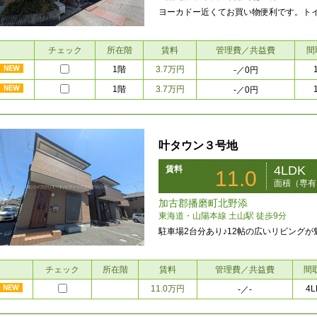
ヨーカドー近くてお買い物便利です。ト
チェック
所在階
賃料
管理費／共益費
間
1階
3.7万円
-
／0円
1階
3.7万円
-
／0円
叶タウン３号地
4LDK
賃料
11.0
面積（専有・
加古郡播磨町北野添
東海道・山陽本線 土山駅 徒歩9分
駐車場2台分あり♪12帖の広いリビング
チェック
所在階
賃料
管理費／共益費
間
11.0万円
4L
-
／-