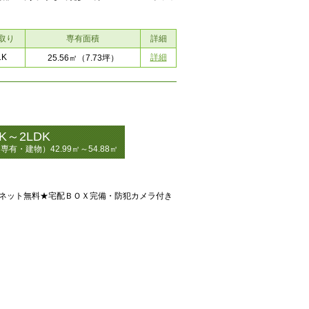
取り
専有面積
詳細
1K
詳細
25.56㎡
（7.73坪）
DK～2LDK
専有・建物）42.99㎡～54.88㎡
★ネット無料★宅配ＢＯＸ完備・防犯カメラ付き