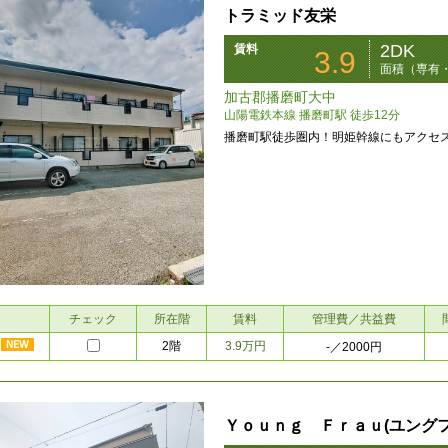
トラミッド友栄
2DK
賃料
3.9
面積（専有・
加古郡播磨町大中
山陽電鉄本線 播磨町駅 徒歩12分
播磨町駅徒歩圏内！明姫幹線にもアクセ
チェック
所在階
賃料
管理費／共益費
2階
3.9万円
-
／2000円
Ｙｏｕｎｇ Ｆｒａｕ(ユングフ