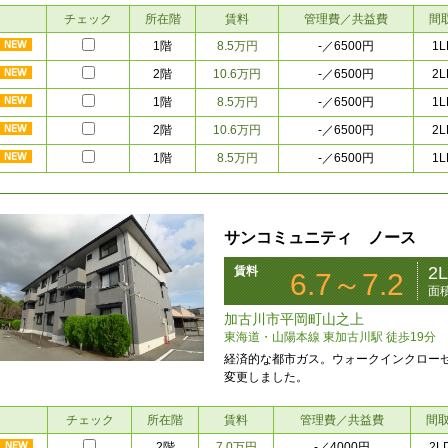
チェック
所在階
賃料
管理費／共益費
間
1階
8.5万円
1L
-
／6500円
2階
10.6万円
2L
-
／6500円
1階
8.5万円
1L
-
／6500円
2階
10.6万円
2L
-
／6500円
1階
8.5万円
1L
-
／6500円
サンコミュニティ ノース
2
賃料
6.7～7.2
面
加古川市平岡町山之上
東海道・山陽本線 東加古川駅 徒歩19分
経済的な都市ガス。ウォークインクローゼ
変更しました。
チェック
所在階
賃料
管理費／共益費
間
2階
7.0万円
2L
-
／4000円