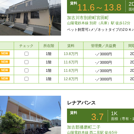
2
賃料
11.6～13.8
面
加古川市別府町宮田町
山陽電鉄本線 別府（兵庫）駅 徒歩12分
ペット飼育可♪メゾネットタイプの2ＤＫ♪
チェック
所在階
賃料
管理費／共益費
間
1階
13.8万円
2
-
／3000円
1階
11.6万円
2
-
／3000円
1階
11.6万円
2
-
／3000円
1階
12.8万円
2
-
／3000円
レナアバンス
1K
賃料
3.7
面積（専有・建
加古郡播磨町二子
山陽電鉄本線 西二見駅 徒歩5分