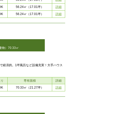
DK
詳細
56.24㎡
（17.01坪）
DK
詳細
56.24㎡
（17.01坪）
物）70.33㎡
で経済的。1坪風呂など設備充実！大手ハウス
取り
専有面積
詳細
DK
詳細
70.33㎡
（21.27坪）