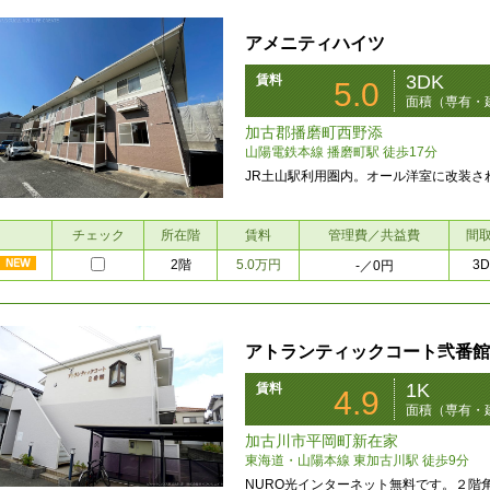
アメニティハイツ
3DK
賃料
5.0
面積（専有・建
加古郡播磨町西野添
山陽電鉄本線 播磨町駅 徒歩17分
JR土山駅利用圏内。オール洋室に改装さ
チェック
所在階
賃料
管理費／共益費
間
2階
5.0万円
3D
-
／0円
アトランティックコート弐番館
1K
賃料
4.9
面積（専有・建
加古川市平岡町新在家
東海道・山陽本線 東加古川駅 徒歩9分
NURO光インターネット無料です。２階