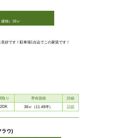
建物）38㎡
ス良好です！駐車場1台込でこの家賃です！
間取り
専有面積
詳細
2DK
詳細
38㎡
（11.49坪）
ラウ)