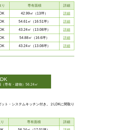
取り
専有面積
詳細
DK
詳細
42.99㎡
（13坪）
DK
詳細
54.61㎡
（16.51坪）
DK
詳細
43.24㎡
（13.08坪）
DK
詳細
54.88㎡
（16.6坪）
DK
詳細
43.24㎡
（13.08坪）
LDK
積（専有・建物）56.24㎡
ット・システムキッチン付き。２LDKに間取り
取り
専有面積
詳細
DK
詳細
56.24㎡
（17.01坪）