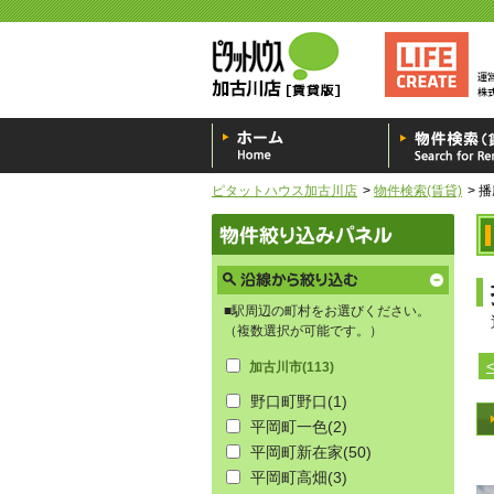
ピタットハウス加古川店
物件検索(賃貸)
播
■駅周辺の町村をお選びください。
（複数選択が可能です。）
加古川市
(113)
野口町野口
(1)
平岡町一色
(2)
平岡町新在家
(50)
平岡町高畑
(3)