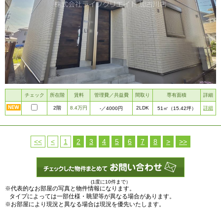
チェック
所在階
賃料
管理費／共益費
間取り
専有面積
詳細
2階
8.4万円
2LDK
詳細
-
／4000円
51㎡
（15.42坪）
<<
<
1
2
3
4
5
6
7
8
>
>>
(1度に10件まで）
※代表的なお部屋の写真と物件情報になります。
タイプによっては一部仕様・眺望等が異なる場合があります。
※お部屋により現況と異なる場合は現況を優先いたします。