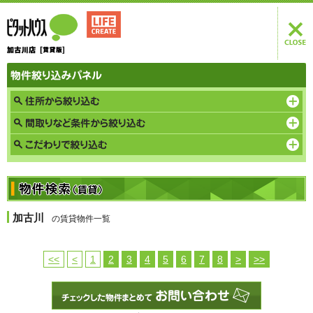
加古川
の賃貸物件一覧
<<
<
1
2
3
4
5
6
7
8
>
>>