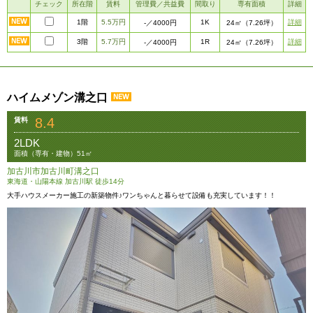
チェック
所在階
賃料
管理費／共益費
間取り
専有面積
詳細
1階
5.5万円
1K
詳細
-
／4000円
24㎡
（7.26坪）
3階
5.7万円
1R
詳細
-
／4000円
24㎡
（7.26坪）
ハイムメゾン溝之口
8.4
賃料
2LDK
面積（専有・建物）51㎡
加古川市加古川町溝之口
東海道・山陽本線 加古川駅 徒歩14分
大手ハウスメーカー施工の新築物件♪ワンちゃんと暮らせて設備も充実しています！！