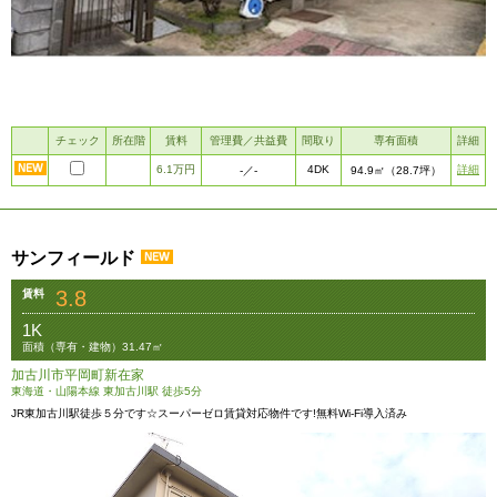
チェック
所在階
賃料
管理費／共益費
間取り
専有面積
詳細
6.1万円
4DK
詳細
-
／-
94.9㎡
（28.7坪）
サンフィールド
3.8
賃料
1K
面積（専有・建物）31.47㎡
加古川市平岡町新在家
東海道・山陽本線 東加古川駅 徒歩5分
JR東加古川駅徒歩５分です☆スーパーゼロ賃貸対応物件です!無料Wi-Fi導入済み