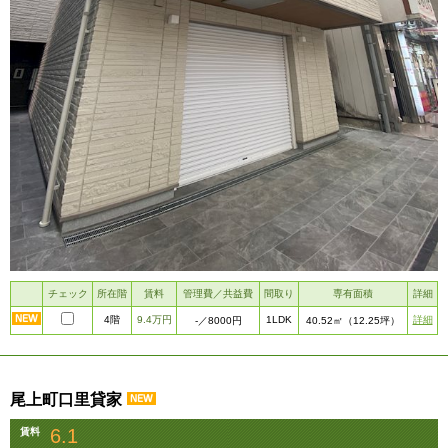
チェック
所在階
賃料
管理費／共益費
間取り
専有面積
詳細
4階
9.4万円
1LDK
詳細
-
／8000円
40.52㎡
（12.25坪）
尾上町口里貸家
6.1
賃料