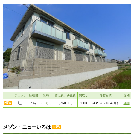
チェック
所在階
賃料
管理費／共益費
間取り
専有面積
詳細
1階
7.5万円
2LDK
詳細
-
／5000円
54.29㎡
（16.42坪）
メゾン・ニューいろは