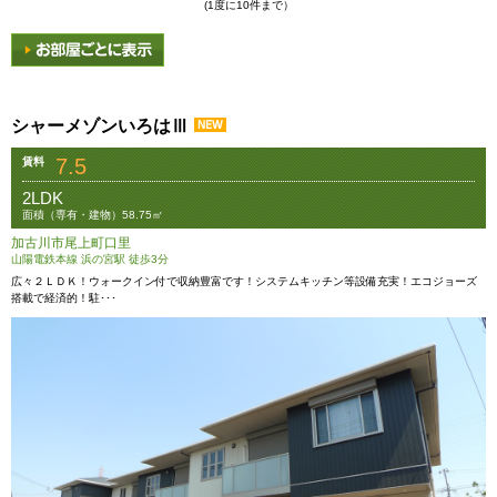
(1度に10件まで）
シャーメゾンいろはⅢ
7.5
賃料
2LDK
面積（専有・建物）58.75㎡
加古川市尾上町口里
山陽電鉄本線 浜の宮駅 徒歩3分
広々２ＬＤＫ！ウォークイン付で収納豊富です！システムキッチン等設備充実！エコジョーズ
搭載で経済的！駐･･･