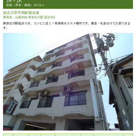
1R～1K
面積（専有・建物）18.21㎡
加古川市平岡町新在家
東海道・山陽本線 東加古川駅 徒歩3分
東加古川駅徒歩２分、コンビニ近く！単身様オススメ物件です。敷金・礼金ゼロで入居できま
す。