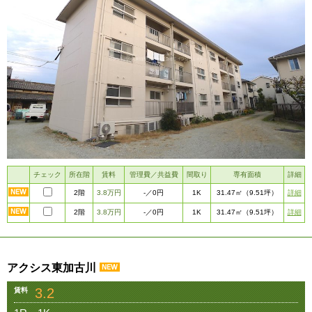
チェック
所在階
賃料
管理費／共益費
間取り
専有面積
詳細
2階
3.8万円
1K
詳細
-
／0円
31.47㎡
（9.51坪）
2階
3.8万円
1K
詳細
-
／0円
31.47㎡
（9.51坪）
アクシス東加古川
3.2
賃料