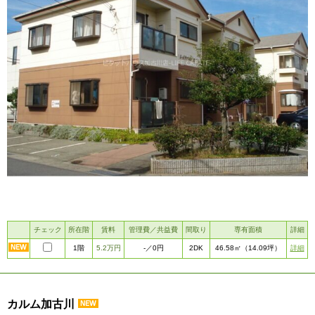
チェック
所在階
賃料
管理費／共益費
間取り
専有面積
詳細
1階
5.2万円
2DK
詳細
-
／0円
46.58㎡
（14.09坪）
カルム加古川