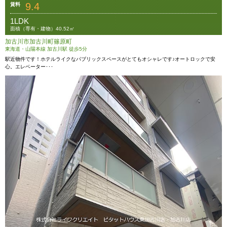
9.4
賃料
1LDK
面積（専有・建物）40.52㎡
加古川市加古川町篠原町
東海道・山陽本線 加古川駅 徒歩5分
駅近物件です！ホテルライクなパブリックスペースがとてもオシャレです♪オートロックで安
心。エレベーター･･･