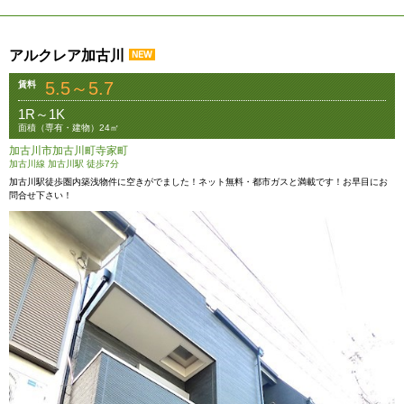
アルクレア加古川
5.5～5.7
賃料
1R～1K
面積（専有・建物）24㎡
加古川市加古川町寺家町
加古川線 加古川駅 徒歩7分
加古川駅徒歩圏内築浅物件に空きがでました！ネット無料・都市ガスと満載です！お早目にお
問合せ下さい！