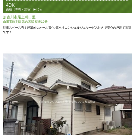
4DK
面積（専有・建物）94.9㎡
加古川市尾上町口里
山陽電鉄本線 浜の宮駅 徒歩10分
駐車スペース有！経済的なオール電化♪暮らすコンシェルジュサービス付きで安心の戸建て賃貸
です！