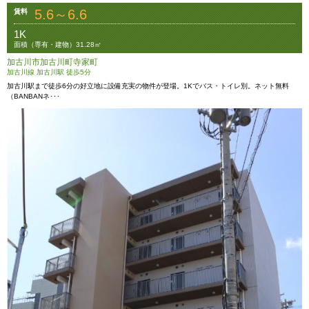
5.6～6.6
賃料
1K
面積（専有・建物）31.28㎡
加古川市加古川町寺家町
加古川線 加古川駅 徒歩5分
加古川駅まで徒歩6分の好立地に設備充実の物件が登場。1Kでバス・トイレ別。ネット無料
（BANBANネ･･･