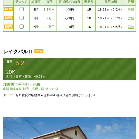
チェック
所在階
賃料
管理費／共益費
間取り
専有面積
詳細
3階
3.2万円
1R
詳細
-
／0円
18.21㎡
（5.5坪）
2階
3.2万円
1K
詳細
-
／0円
18.21㎡
（5.5坪）
6階
3.2万円
1K
詳細
-
／0円
18.21㎡
（5.5坪）
レイクパルⅡ
5.2
賃料
2DK
面積（専有・建物）46.58㎡
加古川市平岡町一色東
山陽電鉄本線 別府（兵庫）駅 徒歩12分
スーパーゼロ賃貸対応物件★無料Wi-Fi導入済みでお得がいっぱい♪