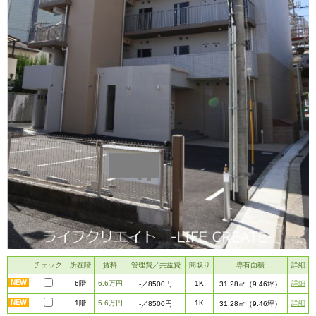
チェック
所在階
賃料
管理費／共益費
間取り
専有面積
詳細
6階
6.6万円
1K
詳細
-
／8500円
31.28㎡
（9.46坪）
1階
5.6万円
1K
詳細
-
／8500円
31.28㎡
（9.46坪）