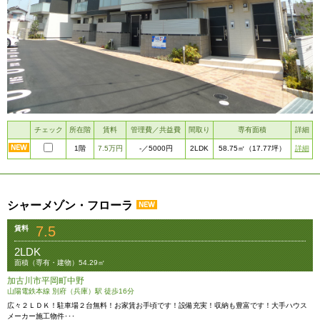
チェック
所在階
賃料
管理費／共益費
間取り
専有面積
詳細
1階
7.5万円
2LDK
詳細
-
／5000円
58.75㎡
（17.77坪）
シャーメゾン・フローラ
7.5
賃料
2LDK
面積（専有・建物）54.29㎡
加古川市平岡町中野
山陽電鉄本線 別府（兵庫）駅 徒歩16分
広々２ＬＤＫ！駐車場２台無料！お家賃お手頃です！設備充実！収納も豊富です！大手ハウス
メーカー施工物件･･･