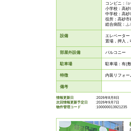
コンビニ：ﾆｭｰﾔ
小学校：高砂
中学校：高砂
役所：高砂市役
総合病院：ふ
設備
エレベーター
置場，押入，収
部屋外設備
バルコニー
駐車場
駐車場：有(敷
特徴
内装リフォー
備考
情報更新日
:2026年8月8日
次回情報更新予定日
:2026年9月7日
物件管理コード
:
100000013921235