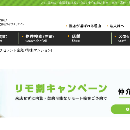
JR山陽本線・山陽電鉄本線の沿線を中心に加古川市・姫路・高砂・
クセレント宝殿3号棟[マンション]