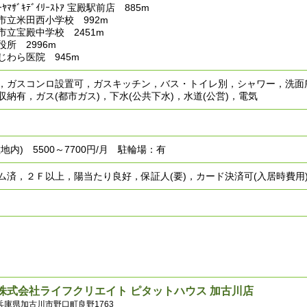
ﾏｻﾞｷﾃﾞｲﾘｰｽﾄｱ 宝殿駅前店 885m
市立米田西小学校 992m
市立宝殿中学校 2451m
所 2996m
じわら医院 945m
，ガスコンロ設置可，ガスキッチン，バス・トイレ別，シャワー，洗面
納有，ガス(都市ガス)，下水(公共下水)，水道(公営)，電気
地内) 5500～7700円/月 駐輪場：有
ム済，２Ｆ以上，陽当たり良好，保証人(要)，カード決済可(入居時費用
株式会社ライフクリエイト ピタットハウス 加古川店
兵庫県加古川市野口町良野1763