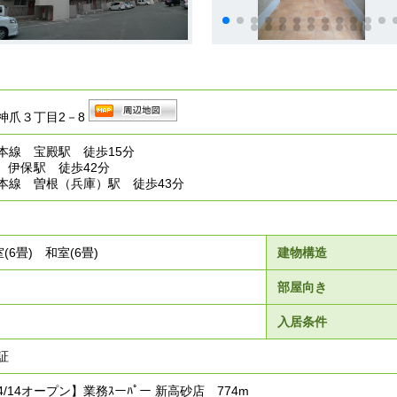
神爪３丁目2－8
本線 宝殿駅 徒歩15分
 伊保駅 徒歩42分
本線 曽根（兵庫）駅 徒歩43分
室(6畳) 和室(6畳)
建物構造
部屋向き
入居条件
証
/14オープン】業務ｽーﾊﾟー 新高砂店 774m