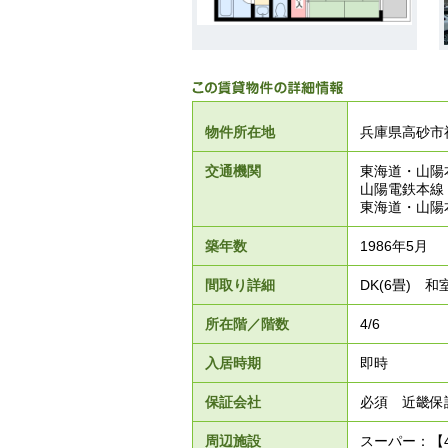
物件所在地
兵庫県高砂市
交通機関
東海道・山陽
山陽電鉄本線
東海道・山陽
築年数
1986年5月
間取り詳細
DK(6畳) 和
所在階／階数
4/6
入居時期
即時
保証会社
必須 近畿保
周辺施設
スーパー：【4