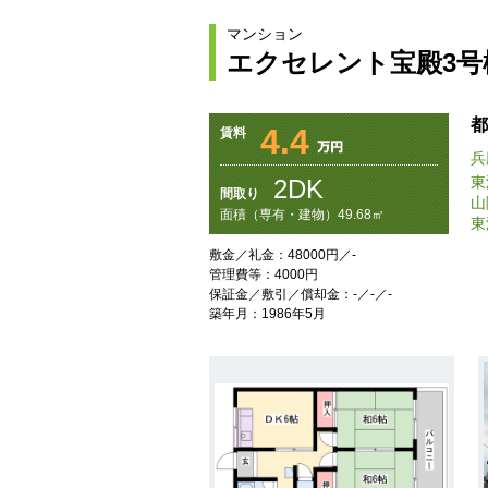
マンション
エクセレント宝殿3号
都
4.4
賃料
兵
東
2DK
間取り
山
面積（専有・建物）49.68㎡
東
敷金／礼金：48000円／-
管理費等：4000円
保証金／敷引／償却金：-／-／-
築年月：1986年5月