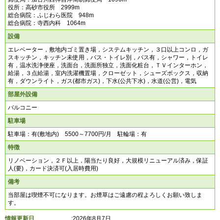
役所：高砂市役所 2999m
総合病院：ふじわら医院 948m
総合病院：寺西内科 1064m
設備
エレベーター，敷地内ゴミ置き場，システムキッチン，３口以上コンロ，ガ
スキッチン，キッチン未使用，バス・トイレ別，バス有，シャワー，トイレ
有，温水洗浄便座，洗面台，洗面所独立，洗面化粧台，ＴＶインターホン，
給湯，３点給湯，室内洗濯機置場，クローゼット，シューズボックス，収納
有，ダウンライト，ガス(都市ガス)，下水(公共下水)，水道(公営)，電気
部屋外設備
バルコニー
駐車場
駐車場：有(敷地内) 5500～7700円/月 駐輪場：有
特徴
リノベーション，２Ｆ以上，陽当たり良好，大規模リニューアル済み，保証
人(要)，カード決済可(入居時費用)
備考
当部屋は喫煙不可になります。お煙草はご遠慮の程よろしくお願い致しま
す。
情報更新日
:2026年8月7日