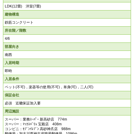
LDK(12畳) 洋室(7畳)
建物構造
鉄筋コンクリート
所在階／階数
4/6
部屋向き
南西
入居時期
即時
入居条件
ペット(不可)，楽器等の使用(不可)，単身(可)，二人(可)
保証会社
必須 近畿保証加入要
周辺施設
スーパー：業務ｽｰﾊﾟｰ 新高砂店 774m
スーパー：ﾏｯｸｽﾊﾞﾘｭ 宝殿店 408m
コンビニ：ｾﾌﾞﾝｲﾚﾌﾞﾝ 高砂神爪店 988m
郵便局：加古川西神吉岸簡易郵便局 1096m