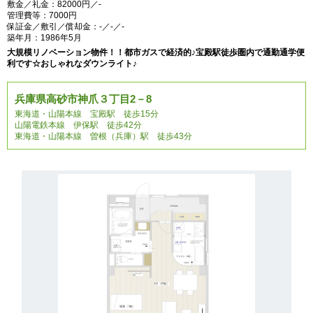
敷金／礼金：82000円／-
管理費等：7000円
保証金／敷引／償却金：-／-／-
築年月：1986年5月
大規模リノベーション物件！！都市ガスで経済的♪宝殿駅徒歩圏内で通勤通学便
利です☆おしゃれなダウンライト♪
兵庫県高砂市神爪３丁目2－8
東海道・山陽本線 宝殿駅 徒歩15分
山陽電鉄本線 伊保駅 徒歩42分
東海道・山陽本線 曽根（兵庫）駅 徒歩43分