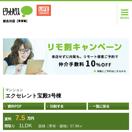
マンション
エクセレント宝殿3号棟
7.5
賃料
1LDK
間取り
面積（専有・建物）57.96㎡