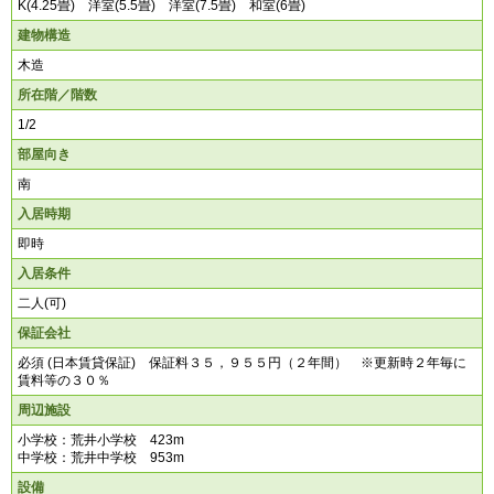
K(4.25畳) 洋室(5.5畳) 洋室(7.5畳) 和室(6畳)
建物構造
木造
所在階／階数
1/2
部屋向き
南
入居時期
即時
入居条件
二人(可)
保証会社
必須 (日本賃貸保証) 保証料３５，９５５円（２年間） ※更新時２年毎に
賃料等の３０％
周辺施設
小学校：荒井小学校 423m
中学校：荒井中学校 953m
設備