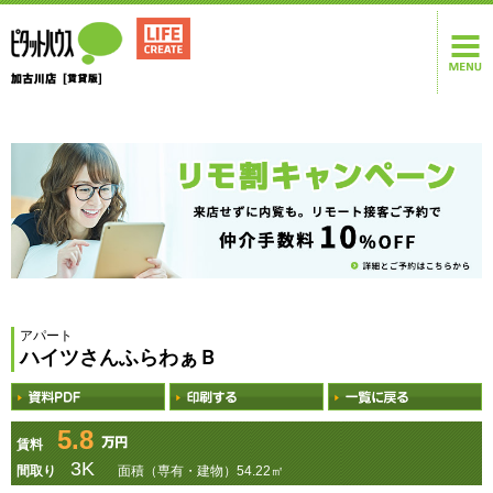
アパート
ハイツさんふらわぁＢ
5.8
賃料
3K
間取り
面積（専有・建物）54.22㎡