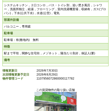
システムキッチン，２口コンロ，バス・トイレ別，追い焚き風呂，シャワ
ー，洗面所独立，給湯，フローリング，室内洗濯機置場，収納有，ガス(プロ
パン)，下水(公共下水)，水道(公営)，電気
部屋外設備
バルコニー，専用庭
駐車場
駐車場：有(敷地内) 無料
特徴
駅まで平坦，閑静な住宅街，メゾネット，陽当たり良好，保証人(要)
備考
情報更新日
:2026年7月30日
次回情報更新予定日
:2026年8月29日
物件管理コード
:
1107956072860000117782
この賃貸物件の取り扱い店舗